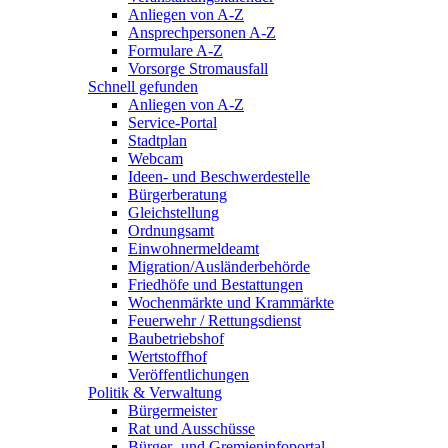
Anliegen von A-Z
Ansprechpersonen A-Z
Formulare A-Z
Vorsorge Stromausfall
Schnell gefunden
Anliegen von A-Z
Service-Portal
Stadtplan
Webcam
Ideen- und Beschwerdestelle
Bürgerberatung
Gleichstellung
Ordnungsamt
Einwohnermeldeamt
Migration/Ausländerbehörde
Friedhöfe und Bestattungen
Wochenmärkte und Krammärkte
Feuerwehr / Rettungsdienst
Baubetriebshof
Wertstoffhof
Veröffentlichungen
Politik & Verwaltung
Bürgermeister
Rat und Ausschüsse
Bürger- und Gremieninfoportal