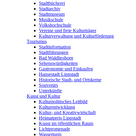
Stadtbücherei
Stadtarchiv
Stadtmuseum
Musikschule
Volkshochschule
Vereine und freie Kulturträger
Kulturverwaltung und Kulturförderung
Tourismus
Stadtinformation
Stadtführungen
Bad Waldliesborn
Sehenswürdigkeiten
Gastronomie und Einkaufen
Hansestadt Lippstadt
Historische Stadt- und Ortskerne
Souvenirs
Unterkünfte
Kunst und Kultur
Kulturpolitisches Leitbild
Kulturentwicklung
Kultur- und Kreativwirtschaft
Heimatpreis Lippstadt
Kunst im öffentlichen Raum
Lichtpromenade
Wasserturm