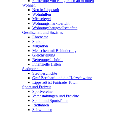
Förderung von Endgeräten an Schulen
Wohnen
Neu in Lippstadt
Wohnhilfen
Mietspiegel
Wohnungsmarktbericht
Wohnungsbaugesellschaften
Gesellschaft und Soziales
Ehrenamt
Senioren
Migration
Menschen mit Behinderung
Gleichstellung
Betreuungsbehörde
Finanzielle Hilfen
Stadtportrait
Stadtgeschichte
Graf Bernhard und die Holzschweine
Lippstadt ist Fairtrade-Town
Sport und Freizeit
Sportvereine
Veranstaltungen und Projekte
Spiel- und Sportstätten
Radfahren
Schwimmen