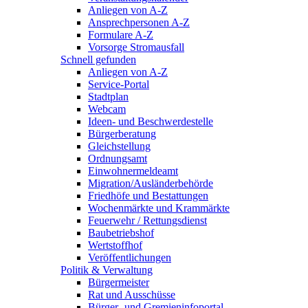
Anliegen von A-Z
Ansprechpersonen A-Z
Formulare A-Z
Vorsorge Stromausfall
Schnell gefunden
Anliegen von A-Z
Service-Portal
Stadtplan
Webcam
Ideen- und Beschwerdestelle
Bürgerberatung
Gleichstellung
Ordnungsamt
Einwohnermeldeamt
Migration/Ausländerbehörde
Friedhöfe und Bestattungen
Wochenmärkte und Krammärkte
Feuerwehr / Rettungsdienst
Baubetriebshof
Wertstoffhof
Veröffentlichungen
Politik & Verwaltung
Bürgermeister
Rat und Ausschüsse
Bürger- und Gremieninfoportal