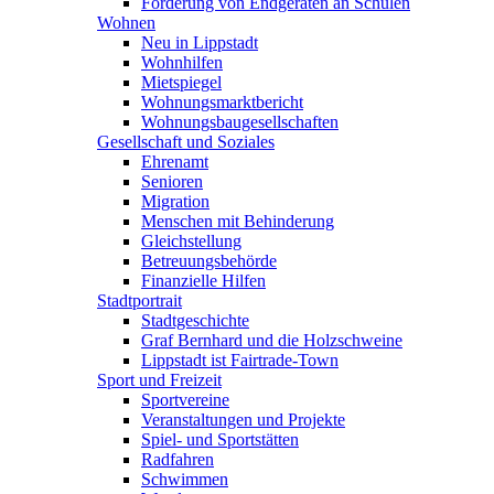
Förderung von Endgeräten an Schulen
Wohnen
Neu in Lippstadt
Wohnhilfen
Mietspiegel
Wohnungsmarktbericht
Wohnungsbaugesellschaften
Gesellschaft und Soziales
Ehrenamt
Senioren
Migration
Menschen mit Behinderung
Gleichstellung
Betreuungsbehörde
Finanzielle Hilfen
Stadtportrait
Stadtgeschichte
Graf Bernhard und die Holzschweine
Lippstadt ist Fairtrade-Town
Sport und Freizeit
Sportvereine
Veranstaltungen und Projekte
Spiel- und Sportstätten
Radfahren
Schwimmen