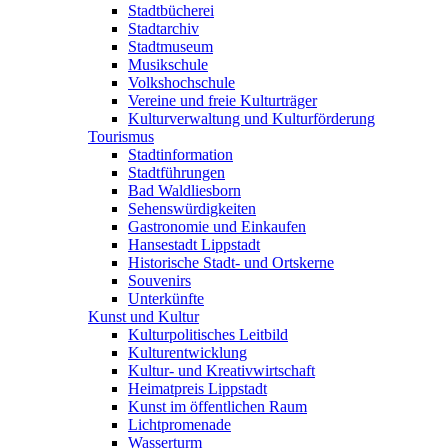
Stadtbücherei
Stadtarchiv
Stadtmuseum
Musikschule
Volkshochschule
Vereine und freie Kulturträger
Kulturverwaltung und Kulturförderung
Tourismus
Stadtinformation
Stadtführungen
Bad Waldliesborn
Sehenswürdigkeiten
Gastronomie und Einkaufen
Hansestadt Lippstadt
Historische Stadt- und Ortskerne
Souvenirs
Unterkünfte
Kunst und Kultur
Kulturpolitisches Leitbild
Kulturentwicklung
Kultur- und Kreativwirtschaft
Heimatpreis Lippstadt
Kunst im öffentlichen Raum
Lichtpromenade
Wasserturm