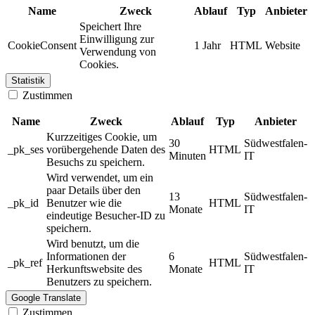
Name
Zweck
Ablauf
Typ
Anbieter
Speichert Ihre
Einwilligung zur
CookieConsent
1 Jahr
HTML
Website
Verwendung von
Cookies.
Statistik
Zustimmen
Name
Zweck
Ablauf
Typ
Anbieter
Kurzzeitiges Cookie, um
30
Südwestfalen-
_pk_ses
vorübergehende Daten des
HTML
Minuten
IT
Besuchs zu speichern.
Wird verwendet, um ein
paar Details über den
13
Südwestfalen-
_pk_id
Benutzer wie die
HTML
Monate
IT
eindeutige Besucher-ID zu
speichern.
Wird benutzt, um die
Informationen der
6
Südwestfalen-
_pk_ref
HTML
Herkunftswebsite des
Monate
IT
Benutzers zu speichern.
Google Translate
Zustimmen