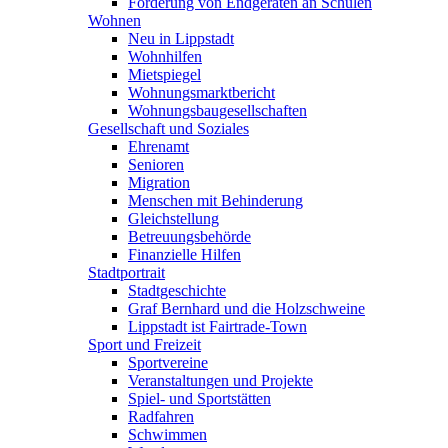
Förderung von Endgeräten an Schulen
Wohnen
Neu in Lippstadt
Wohnhilfen
Mietspiegel
Wohnungsmarktbericht
Wohnungsbaugesellschaften
Gesellschaft und Soziales
Ehrenamt
Senioren
Migration
Menschen mit Behinderung
Gleichstellung
Betreuungsbehörde
Finanzielle Hilfen
Stadtportrait
Stadtgeschichte
Graf Bernhard und die Holzschweine
Lippstadt ist Fairtrade-Town
Sport und Freizeit
Sportvereine
Veranstaltungen und Projekte
Spiel- und Sportstätten
Radfahren
Schwimmen