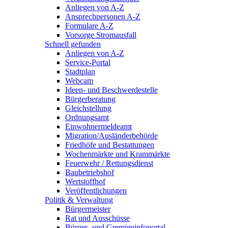
Anliegen von A-Z
Ansprechpersonen A-Z
Formulare A-Z
Vorsorge Stromausfall
Schnell gefunden
Anliegen von A-Z
Service-Portal
Stadtplan
Webcam
Ideen- und Beschwerdestelle
Bürgerberatung
Gleichstellung
Ordnungsamt
Einwohnermeldeamt
Migration/Ausländerbehörde
Friedhöfe und Bestattungen
Wochenmärkte und Krammärkte
Feuerwehr / Rettungsdienst
Baubetriebshof
Wertstoffhof
Veröffentlichungen
Politik & Verwaltung
Bürgermeister
Rat und Ausschüsse
Bürger- und Gremieninfoportal