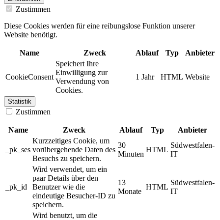
Zustimmen
Diese Cookies werden für eine reibungslose Funktion unserer
Website benötigt.
Name
Zweck
Ablauf
Typ
Anbieter
Speichert Ihre
Einwilligung zur
CookieConsent
1 Jahr
HTML
Website
Verwendung von
Cookies.
Statistik
Zustimmen
Name
Zweck
Ablauf
Typ
Anbieter
Kurzzeitiges Cookie, um
30
Südwestfalen-
_pk_ses
vorübergehende Daten des
HTML
Minuten
IT
Besuchs zu speichern.
Wird verwendet, um ein
paar Details über den
13
Südwestfalen-
_pk_id
Benutzer wie die
HTML
Monate
IT
eindeutige Besucher-ID zu
speichern.
Wird benutzt, um die