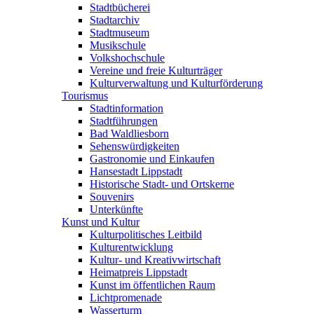
Stadtbücherei
Stadtarchiv
Stadtmuseum
Musikschule
Volkshochschule
Vereine und freie Kulturträger
Kulturverwaltung und Kulturförderung
Tourismus
Stadtinformation
Stadtführungen
Bad Waldliesborn
Sehenswürdigkeiten
Gastronomie und Einkaufen
Hansestadt Lippstadt
Historische Stadt- und Ortskerne
Souvenirs
Unterkünfte
Kunst und Kultur
Kulturpolitisches Leitbild
Kulturentwicklung
Kultur- und Kreativwirtschaft
Heimatpreis Lippstadt
Kunst im öffentlichen Raum
Lichtpromenade
Wasserturm