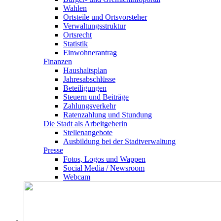
Wahlen
Ortsteile und Ortsvorsteher
Verwaltungsstruktur
Ortsrecht
Statistik
Einwohnerantrag
Finanzen
Haushaltsplan
Jahresabschlüsse
Beteiligungen
Steuern und Beiträge
Zahlungsverkehr
Ratenzahlung und Stundung
Die Stadt als Arbeitgeberin
Stellenangebote
Ausbildung bei der Stadtverwaltung
Presse
Fotos, Logos und Wappen
Social Media / Newsroom
Webcam