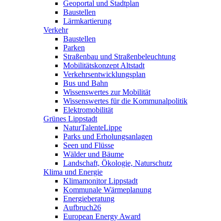
Geoportal und Stadtplan
Baustellen
Lärmkartierung
Verkehr
Baustellen
Parken
Straßenbau und Straßenbeleuchtung
Mobilitätskonzept Altstadt
Verkehrsentwicklungsplan
Bus und Bahn
Wissenswertes zur Mobilität
Wissenswertes für die Kommunalpolitik
Elektromobilität
Grünes Lippstadt
NaturTalenteLippe
Parks und Erholungsanlagen
Seen und Flüsse
Wälder und Bäume
Landschaft, Ökologie, Naturschutz
Klima und Energie
Klimamonitor Lippstadt
Kommunale Wärmeplanung
Energieberatung
Aufbruch26
European Energy Award