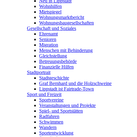
Neu in Lippstadt
Wohnhilfen
Mietspiegel
Wohnungsmarktbericht
Wohnungsbaugesellschaften
Gesellschaft und Soziales
Ehrenamt
Senioren
Migration
Menschen mit Behinderung
Gleichstellung
Betreuungsbehörde
Finanzielle Hilfen
Stadtportrait
Stadtgeschichte
Graf Bernhard und die Holzschweine
Lippstadt ist Fairtrade-Town
Sport und Freizeit
Sportvereine
Veranstaltungen und Projekte
Spiel- und Sportstätten
Radfahren
Schwimmen
Wandern
Sportentwicklung