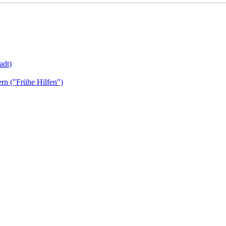
adt)
ern ("Frühe Hilfen")