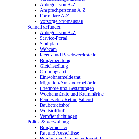
Anliegen von A-Z
Ansprechpersonen A-Z
Formulare A-Z
Vorsorge Stromausfall
Schnell gefunden
Anliegen von A-Z
Service-Portal
Stadtplan
Webcam
Ideen- und Beschwerdestelle
Bürgerberatung
Gleichstellung
Ordnungsamt
Einwohnermeldeamt
Migration/Ausländerbehörde
Friedhöfe und Bestattungen
Wochenmärkte und Krammärkte
Feuerwehr / Rettungsdienst
Baubetriebshof
Wertstoffhof
Veröffentlichungen
Politik & Verwaltung
Bürgermeister
Rat und Ausschüsse
Bürger- und Gremieninfoportal