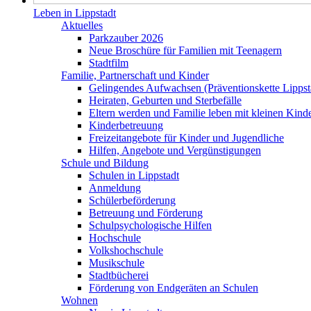
Leben in Lippstadt
Aktuelles
Parkzauber 2026
Neue Broschüre für Familien mit Teenagern
Stadtfilm
Familie, Partnerschaft und Kinder
Gelingendes Aufwachsen (Präventionskette Lippst
Heiraten, Geburten und Sterbefälle
Eltern werden und Familie leben mit kleinen Kind
Kinderbetreuung
Freizeitangebote für Kinder und Jugendliche
Hilfen, Angebote und Vergünstigungen
Schule und Bildung
Schulen in Lippstadt
Anmeldung
Schülerbeförderung
Betreuung und Förderung
Schulpsychologische Hilfen
Hochschule
Volkshochschule
Musikschule
Stadtbücherei
Förderung von Endgeräten an Schulen
Wohnen