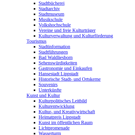
Stadtbücherei
Stadtarchiv
Stadtmuseum
Musikschule
Volkshochschule
Vereine und freie Kulturträger
Kulturverwaltung und Kulturförderung
Tourismus
Stadtinformation
Stadtführungen
Bad Waldliesborn
Sehenswürdigkeiten
Gastronomie und Einkaufen
Hansestadt Lippstadt
Historische Stadt- und Ortskerne
Souvenirs
Unterkünfte
Kunst und Kultur
Kulturpolitisches Leitbild
Kulturentwicklung
Kultur- und Kreativwirtschaft
Heimatpreis Lippstadt
Kunst im öffentlichen Raum
Lichtpromenade
Wasserturm