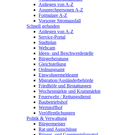
Anliegen von A-Z
Ansprechpersonen A-Z
Formulare A-Z
Vorsorge Stromausfall
Schnell gefunden
Anliegen von A-Z
Service-Portal
Stadtplan
Webcam
Ideen- und Beschwerdestelle
Bürgerberatung
Gleichstellung
Ordnungsamt
Einwohnermeldeamt
Migration/Ausländerbehörde
Friedhöfe und Bestattungen
Wochenmärkte und Krammärkte
Feuerwehr / Rettungsdienst
Baubetriebshof
Wertstoffhof
Veröffentlichungen
Politik & Verwaltung
Bürgermeister
Rat und Ausschüsse
Bürger- und Gremieninfoportal