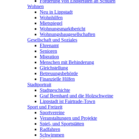
Förderung von Endgeräten an Schulen
Wohnen
Neu in Lippstadt
Wohnhilfen
Mietspiegel
Wohnungsmarktbericht
Wohnungsbaugesellschaften
Gesellschaft und Soziales
Ehrenamt
Senioren
Migration
Menschen mit Behinderung
Gleichstellung
Betreuungsbehörde
Finanzielle Hilfen
Stadtportrait
Stadtgeschichte
Graf Bernhard und die Holzschweine
Lippstadt ist Fairtrade-Town
Sport und Freizeit
Sportvereine
Veranstaltungen und Projekte
Spiel- und Sportstätten
Radfahren
Schwimmen