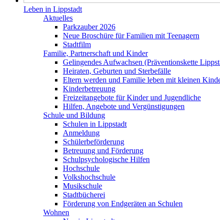
Leben in Lippstadt
Aktuelles
Parkzauber 2026
Neue Broschüre für Familien mit Teenagern
Stadtfilm
Familie, Partnerschaft und Kinder
Gelingendes Aufwachsen (Präventionskette Lippst
Heiraten, Geburten und Sterbefälle
Eltern werden und Familie leben mit kleinen Kind
Kinderbetreuung
Freizeitangebote für Kinder und Jugendliche
Hilfen, Angebote und Vergünstigungen
Schule und Bildung
Schulen in Lippstadt
Anmeldung
Schülerbeförderung
Betreuung und Förderung
Schulpsychologische Hilfen
Hochschule
Volkshochschule
Musikschule
Stadtbücherei
Förderung von Endgeräten an Schulen
Wohnen