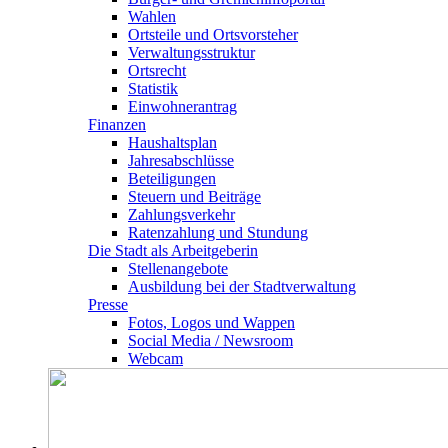
Wahlen
Ortsteile und Ortsvorsteher
Verwaltungsstruktur
Ortsrecht
Statistik
Einwohnerantrag
Finanzen
Haushaltsplan
Jahresabschlüsse
Beteiligungen
Steuern und Beiträge
Zahlungsverkehr
Ratenzahlung und Stundung
Die Stadt als Arbeitgeberin
Stellenangebote
Ausbildung bei der Stadtverwaltung
Presse
Fotos, Logos und Wappen
Social Media / Newsroom
Webcam