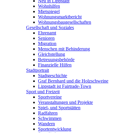
Neu in Lippstadt
Wohnhilfen
Mietspiegel
Wohnungsmarktbericht
Wohnungsbaugesellschaften
Gesellschaft und Soziales
Ehrenamt
Senioren
Migration
Menschen mit Behinderung
Gleichstellung
Betreuungsbehörde
Finanzielle Hilfen
Stadtportrait
Stadtgeschichte
Graf Bernhard und die Holzschweine
Lippstadt ist Fairtrade-Town
Sport und Freizeit
Sportvereine
Veranstaltungen und Projekte
Spiel- und Sportstätten
Radfahren
Schwimmen
Wandern
Sportentwicklung