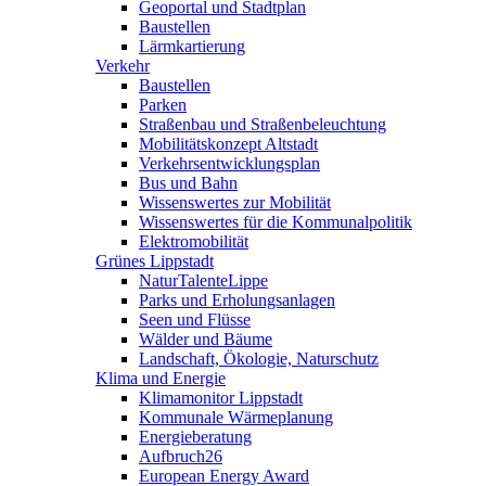
Geoportal und Stadtplan
Baustellen
Lärmkartierung
Verkehr
Baustellen
Parken
Straßenbau und Straßenbeleuchtung
Mobilitätskonzept Altstadt
Verkehrsentwicklungsplan
Bus und Bahn
Wissenswertes zur Mobilität
Wissenswertes für die Kommunalpolitik
Elektromobilität
Grünes Lippstadt
NaturTalenteLippe
Parks und Erholungsanlagen
Seen und Flüsse
Wälder und Bäume
Landschaft, Ökologie, Naturschutz
Klima und Energie
Klimamonitor Lippstadt
Kommunale Wärmeplanung
Energieberatung
Aufbruch26
European Energy Award