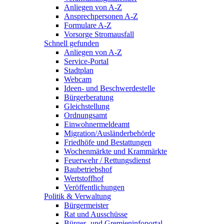
Anliegen von A-Z
Ansprechpersonen A-Z
Formulare A-Z
Vorsorge Stromausfall
Schnell gefunden
Anliegen von A-Z
Service-Portal
Stadtplan
Webcam
Ideen- und Beschwerdestelle
Bürgerberatung
Gleichstellung
Ordnungsamt
Einwohnermeldeamt
Migration/Ausländerbehörde
Friedhöfe und Bestattungen
Wochenmärkte und Krammärkte
Feuerwehr / Rettungsdienst
Baubetriebshof
Wertstoffhof
Veröffentlichungen
Politik & Verwaltung
Bürgermeister
Rat und Ausschüsse
Bürger- und Gremieninfoportal