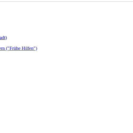
adt)
ern ("Frühe Hilfen")