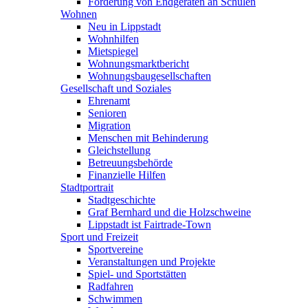
Förderung von Endgeräten an Schulen
Wohnen
Neu in Lippstadt
Wohnhilfen
Mietspiegel
Wohnungsmarktbericht
Wohnungsbaugesellschaften
Gesellschaft und Soziales
Ehrenamt
Senioren
Migration
Menschen mit Behinderung
Gleichstellung
Betreuungsbehörde
Finanzielle Hilfen
Stadtportrait
Stadtgeschichte
Graf Bernhard und die Holzschweine
Lippstadt ist Fairtrade-Town
Sport und Freizeit
Sportvereine
Veranstaltungen und Projekte
Spiel- und Sportstätten
Radfahren
Schwimmen