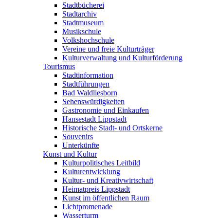
Stadtbücherei
Stadtarchiv
Stadtmuseum
Musikschule
Volkshochschule
Vereine und freie Kulturträger
Kulturverwaltung und Kulturförderung
Tourismus
Stadtinformation
Stadtführungen
Bad Waldliesborn
Sehenswürdigkeiten
Gastronomie und Einkaufen
Hansestadt Lippstadt
Historische Stadt- und Ortskerne
Souvenirs
Unterkünfte
Kunst und Kultur
Kulturpolitisches Leitbild
Kulturentwicklung
Kultur- und Kreativwirtschaft
Heimatpreis Lippstadt
Kunst im öffentlichen Raum
Lichtpromenade
Wasserturm