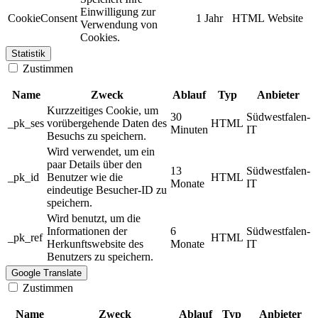
Einwilligung zur
CookieConsent
1 Jahr
HTML
Website
Verwendung von
Cookies.
Statistik
Zustimmen
Name
Zweck
Ablauf
Typ
Anbieter
Kurzzeitiges Cookie, um
30
Südwestfalen-
_pk_ses
vorübergehende Daten des
HTML
Minuten
IT
Besuchs zu speichern.
Wird verwendet, um ein
paar Details über den
13
Südwestfalen-
_pk_id
Benutzer wie die
HTML
Monate
IT
eindeutige Besucher-ID zu
speichern.
Wird benutzt, um die
Informationen der
6
Südwestfalen-
_pk_ref
HTML
Herkunftswebsite des
Monate
IT
Benutzers zu speichern.
Google Translate
Zustimmen
Name
Zweck
Ablauf
Typ
Anbieter