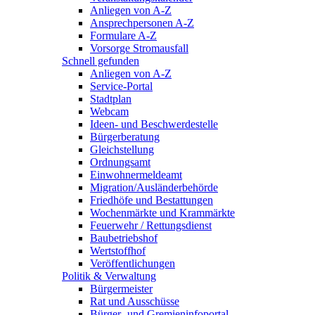
Anliegen von A-Z
Ansprechpersonen A-Z
Formulare A-Z
Vorsorge Stromausfall
Schnell gefunden
Anliegen von A-Z
Service-Portal
Stadtplan
Webcam
Ideen- und Beschwerdestelle
Bürgerberatung
Gleichstellung
Ordnungsamt
Einwohnermeldeamt
Migration/Ausländerbehörde
Friedhöfe und Bestattungen
Wochenmärkte und Krammärkte
Feuerwehr / Rettungsdienst
Baubetriebshof
Wertstoffhof
Veröffentlichungen
Politik & Verwaltung
Bürgermeister
Rat und Ausschüsse
Bürger- und Gremieninfoportal