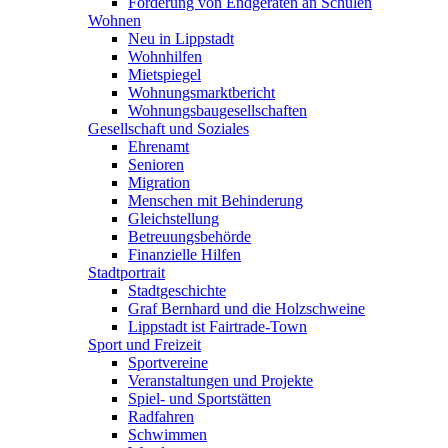
Förderung von Endgeräten an Schulen
Wohnen
Neu in Lippstadt
Wohnhilfen
Mietspiegel
Wohnungsmarktbericht
Wohnungsbaugesellschaften
Gesellschaft und Soziales
Ehrenamt
Senioren
Migration
Menschen mit Behinderung
Gleichstellung
Betreuungsbehörde
Finanzielle Hilfen
Stadtportrait
Stadtgeschichte
Graf Bernhard und die Holzschweine
Lippstadt ist Fairtrade-Town
Sport und Freizeit
Sportvereine
Veranstaltungen und Projekte
Spiel- und Sportstätten
Radfahren
Schwimmen