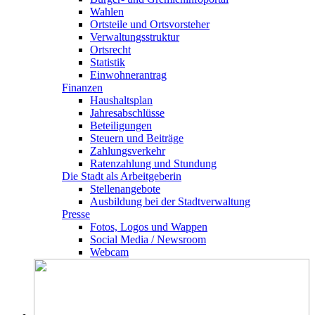
Wahlen
Ortsteile und Ortsvorsteher
Verwaltungsstruktur
Ortsrecht
Statistik
Einwohnerantrag
Finanzen
Haushaltsplan
Jahresabschlüsse
Beteiligungen
Steuern und Beiträge
Zahlungsverkehr
Ratenzahlung und Stundung
Die Stadt als Arbeitgeberin
Stellenangebote
Ausbildung bei der Stadtverwaltung
Presse
Fotos, Logos und Wappen
Social Media / Newsroom
Webcam