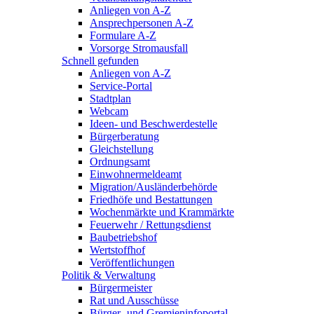
Anliegen von A-Z
Ansprechpersonen A-Z
Formulare A-Z
Vorsorge Stromausfall
Schnell gefunden
Anliegen von A-Z
Service-Portal
Stadtplan
Webcam
Ideen- und Beschwerdestelle
Bürgerberatung
Gleichstellung
Ordnungsamt
Einwohnermeldeamt
Migration/Ausländerbehörde
Friedhöfe und Bestattungen
Wochenmärkte und Krammärkte
Feuerwehr / Rettungsdienst
Baubetriebshof
Wertstoffhof
Veröffentlichungen
Politik & Verwaltung
Bürgermeister
Rat und Ausschüsse
Bürger- und Gremieninfoportal