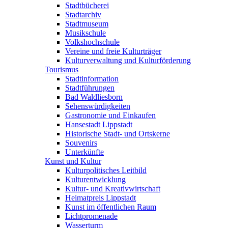
Stadtbücherei
Stadtarchiv
Stadtmuseum
Musikschule
Volkshochschule
Vereine und freie Kulturträger
Kulturverwaltung und Kulturförderung
Tourismus
Stadtinformation
Stadtführungen
Bad Waldliesborn
Sehenswürdigkeiten
Gastronomie und Einkaufen
Hansestadt Lippstadt
Historische Stadt- und Ortskerne
Souvenirs
Unterkünfte
Kunst und Kultur
Kulturpolitisches Leitbild
Kulturentwicklung
Kultur- und Kreativwirtschaft
Heimatpreis Lippstadt
Kunst im öffentlichen Raum
Lichtpromenade
Wasserturm