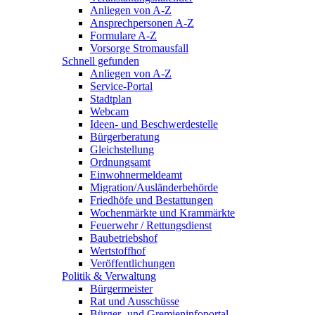
Anliegen von A-Z
Ansprechpersonen A-Z
Formulare A-Z
Vorsorge Stromausfall
Schnell gefunden
Anliegen von A-Z
Service-Portal
Stadtplan
Webcam
Ideen- und Beschwerdestelle
Bürgerberatung
Gleichstellung
Ordnungsamt
Einwohnermeldeamt
Migration/Ausländerbehörde
Friedhöfe und Bestattungen
Wochenmärkte und Krammärkte
Feuerwehr / Rettungsdienst
Baubetriebshof
Wertstoffhof
Veröffentlichungen
Politik & Verwaltung
Bürgermeister
Rat und Ausschüsse
Bürger- und Gremieninfoportal