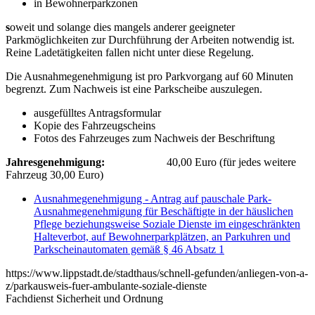
in Bewohnerparkzonen
s
oweit und solange dies mangels anderer geeigneter
Parkmöglichkeiten zur Durchführung der Arbeiten notwendig ist.
Reine Ladetätigkeiten fallen nicht unter diese Regelung.
Die Ausnahmegenehmigung ist pro Parkvorgang auf 60 Minuten
begrenzt. Zum Nachweis ist eine Parkscheibe auszulegen.
ausgefülltes Antragsformular
Kopie des Fahrzeugscheins
Fotos des Fahrzeuges zum Nachweis der Beschriftung
Jahresgenehmigung:
40,00 Euro (für jedes weitere
Fahrzeug 30,00 Euro)
Ausnahmegenehmigung - Antrag auf pauschale Park-
Ausnahmegenehmigung für Beschäftigte in der häuslichen
Pflege beziehungsweise Soziale Dienste im eingeschränkten
Halteverbot, auf Bewohnerparkplätzen, an Parkuhren und
Parkscheinautomaten gemäß § 46 Absatz 1
https://www.lippstadt.de/stadthaus/schnell-gefunden/anliegen-von-a-
z/parkausweis-fuer-ambulante-soziale-dienste
Fachdienst Sicherheit und Ordnung