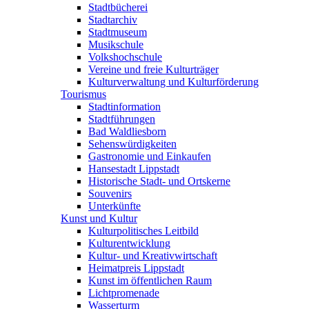
Stadtbücherei
Stadtarchiv
Stadtmuseum
Musikschule
Volkshochschule
Vereine und freie Kulturträger
Kulturverwaltung und Kulturförderung
Tourismus
Stadtinformation
Stadtführungen
Bad Waldliesborn
Sehenswürdigkeiten
Gastronomie und Einkaufen
Hansestadt Lippstadt
Historische Stadt- und Ortskerne
Souvenirs
Unterkünfte
Kunst und Kultur
Kulturpolitisches Leitbild
Kulturentwicklung
Kultur- und Kreativwirtschaft
Heimatpreis Lippstadt
Kunst im öffentlichen Raum
Lichtpromenade
Wasserturm