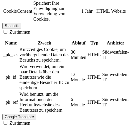
Speichert Ihre
Einwilligung zur
CookieConsent
1 Jahr
HTML
Website
Verwendung von
Cookies.
Statistik
Zustimmen
Name
Zweck
Ablauf
Typ
Anbieter
Kurzzeitiges Cookie, um
30
Südwestfalen-
_pk_ses
vorübergehende Daten des
HTML
Minuten
IT
Besuchs zu speichern.
Wird verwendet, um ein
paar Details über den
13
Südwestfalen-
_pk_id
Benutzer wie die
HTML
Monate
IT
eindeutige Besucher-ID zu
speichern.
Wird benutzt, um die
Informationen der
6
Südwestfalen-
_pk_ref
HTML
Herkunftswebsite des
Monate
IT
Benutzers zu speichern.
Google Translate
Zustimmen