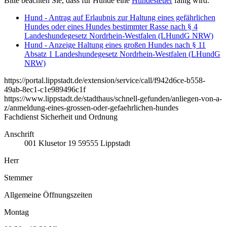
Bitte beachten Sie, dass für Hunde eine
Hundesteuer
fällig wird.
Hund - Antrag auf Erlaubnis zur Haltung eines gefährlichen
Hundes oder eines Hundes bestimmter Rasse nach § 4
Landeshundegesetz Nordrhein-Westfalen (LHundG NRW)
Hund - Anzeige Haltung eines großen Hundes nach § 11
Absatz 1 Landeshundegesetz Nordrhein-Westfalen (LHundG
NRW)
https://portal.lippstadt.de/extension/service/call/f942d6ce-b558-
49ab-8ec1-c1e989496c1f
https://www.lippstadt.de/stadthaus/schnell-gefunden/anliegen-von-a-
z/anmeldung-eines-grossen-oder-gefaehrlichen-hundes
Fachdienst Sicherheit und Ordnung
Anschrift
001
Klusetor 19
59555
Lippstadt
Herr
Stemmer
Allgemeine Öffnungszeiten
Montag