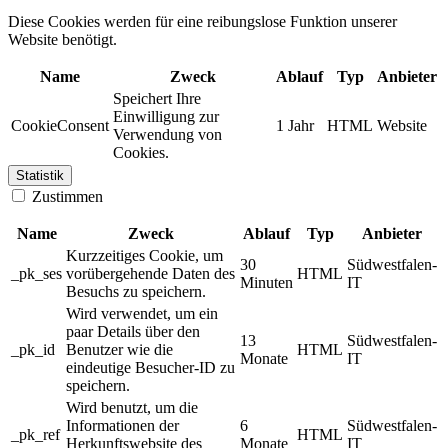
Diese Cookies werden für eine reibungslose Funktion unserer
Website benötigt.
Name
Zweck
Ablauf
Typ
Anbieter
Speichert Ihre
Einwilligung zur
CookieConsent
1 Jahr
HTML
Website
Verwendung von
Cookies.
Statistik
Zustimmen
Name
Zweck
Ablauf
Typ
Anbieter
Kurzzeitiges Cookie, um
30
Südwestfalen-
_pk_ses
vorübergehende Daten des
HTML
Minuten
IT
Besuchs zu speichern.
Wird verwendet, um ein
paar Details über den
13
Südwestfalen-
_pk_id
Benutzer wie die
HTML
Monate
IT
eindeutige Besucher-ID zu
speichern.
Wird benutzt, um die
Informationen der
6
Südwestfalen-
_pk_ref
HTML
Herkunftswebsite des
Monate
IT