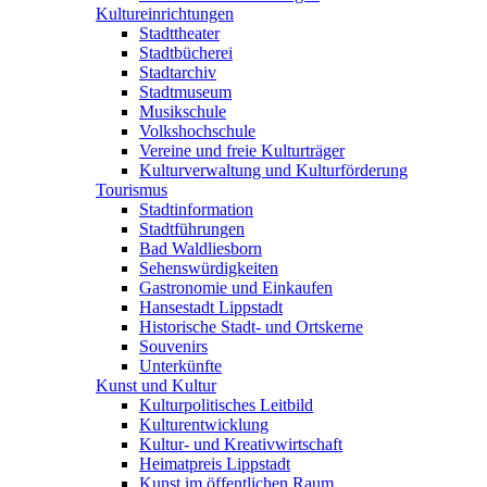
Kultureinrichtungen
Stadttheater
Stadtbücherei
Stadtarchiv
Stadtmuseum
Musikschule
Volkshochschule
Vereine und freie Kulturträger
Kulturverwaltung und Kulturförderung
Tourismus
Stadtinformation
Stadtführungen
Bad Waldliesborn
Sehenswürdigkeiten
Gastronomie und Einkaufen
Hansestadt Lippstadt
Historische Stadt- und Ortskerne
Souvenirs
Unterkünfte
Kunst und Kultur
Kulturpolitisches Leitbild
Kulturentwicklung
Kultur- und Kreativwirtschaft
Heimatpreis Lippstadt
Kunst im öffentlichen Raum