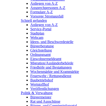
Anliegen von A-Z
Ansprechpersonen A-Z
Formulare A-Z
Vorsorge Stromausfall
Schnell gefunden
Anliegen von A-Z
Service-Portal
Stadtplan
Webcam
Ideen- und Beschwerdestelle
Bürgerberatung
Gleichstellung
Ordnungsamt
Einwohnermeldeamt
Migration/Ausländerbehörde
Friedhöfe und Bestattungen
Wochenmärkte und Krammärkte
Feuerwehr / Rettungsdienst
Baubetriebshof
Wertstoffhof
Veröffentlichungen
Politik & Verwaltung
Bürgermeister
Rat und Ausschüsse
Bürger- und Gremieninfoportal