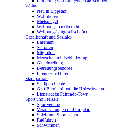
Förderung von Endgeräten an Schulen
Wohnen
Neu in Lippstadt
Wohnhilfen
Mietspiegel
Wohnungsmarktbericht
Wohnungsbaugesellschaften
Gesellschaft und Soziales
Ehrenamt
Senioren
Migration
Menschen mit Behinderung
Gleichstellung
Betreuungsbehörde
Finanzielle Hilfen
Stadtportrait
Stadtgeschichte
Graf Bernhard und die Holzschweine
Lippstadt ist Fairtrade-Town
Sport und Freizeit
Sportvereine
Veranstaltungen und Projekte
Spiel- und Sportstätten
Radfahren
Schwimmen