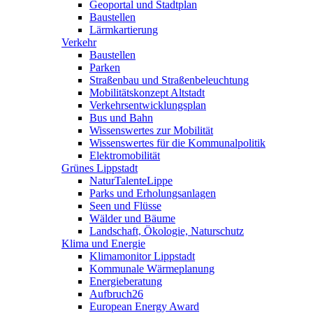
Geoportal und Stadtplan
Baustellen
Lärmkartierung
Verkehr
Baustellen
Parken
Straßenbau und Straßenbeleuchtung
Mobilitätskonzept Altstadt
Verkehrsentwicklungsplan
Bus und Bahn
Wissenswertes zur Mobilität
Wissenswertes für die Kommunalpolitik
Elektromobilität
Grünes Lippstadt
NaturTalenteLippe
Parks und Erholungsanlagen
Seen und Flüsse
Wälder und Bäume
Landschaft, Ökologie, Naturschutz
Klima und Energie
Klimamonitor Lippstadt
Kommunale Wärmeplanung
Energieberatung
Aufbruch26
European Energy Award