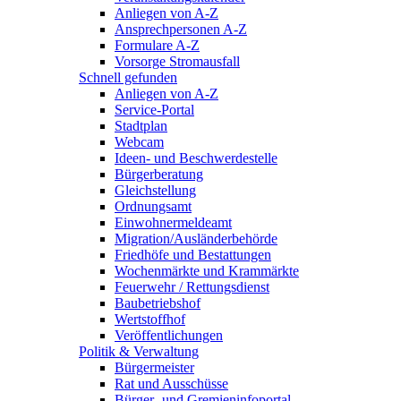
Anliegen von A-Z
Ansprechpersonen A-Z
Formulare A-Z
Vorsorge Stromausfall
Schnell gefunden
Anliegen von A-Z
Service-Portal
Stadtplan
Webcam
Ideen- und Beschwerdestelle
Bürgerberatung
Gleichstellung
Ordnungsamt
Einwohnermeldeamt
Migration/Ausländerbehörde
Friedhöfe und Bestattungen
Wochenmärkte und Krammärkte
Feuerwehr / Rettungsdienst
Baubetriebshof
Wertstoffhof
Veröffentlichungen
Politik & Verwaltung
Bürgermeister
Rat und Ausschüsse
Bürger- und Gremieninfoportal