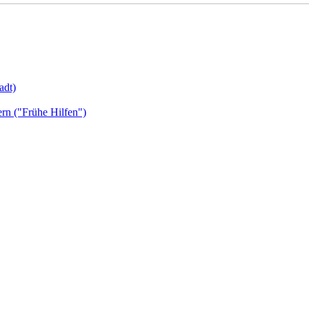
adt)
ern ("Frühe Hilfen")