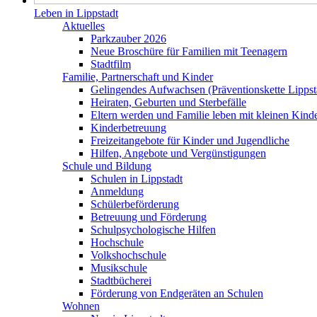
Leben in Lippstadt
Aktuelles
Parkzauber 2026
Neue Broschüre für Familien mit Teenagern
Stadtfilm
Familie, Partnerschaft und Kinder
Gelingendes Aufwachsen (Präventionskette Lippst
Heiraten, Geburten und Sterbefälle
Eltern werden und Familie leben mit kleinen Kind
Kinderbetreuung
Freizeitangebote für Kinder und Jugendliche
Hilfen, Angebote und Vergünstigungen
Schule und Bildung
Schulen in Lippstadt
Anmeldung
Schülerbeförderung
Betreuung und Förderung
Schulpsychologische Hilfen
Hochschule
Volkshochschule
Musikschule
Stadtbücherei
Förderung von Endgeräten an Schulen
Wohnen