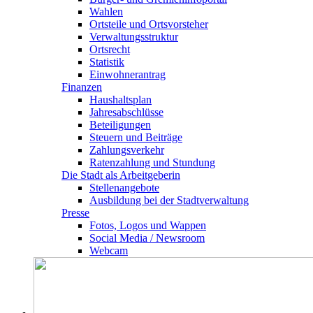
Wahlen
Ortsteile und Ortsvorsteher
Verwaltungsstruktur
Ortsrecht
Statistik
Einwohnerantrag
Finanzen
Haushaltsplan
Jahresabschlüsse
Beteiligungen
Steuern und Beiträge
Zahlungsverkehr
Ratenzahlung und Stundung
Die Stadt als Arbeitgeberin
Stellenangebote
Ausbildung bei der Stadtverwaltung
Presse
Fotos, Logos und Wappen
Social Media / Newsroom
Webcam