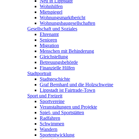
Neu in Lippstadt
Wohnhilfen
Mietspiegel
Wohnungsmarktbericht
Wohnungsbaugesellschaften
Gesellschaft und Soziales
Ehrenamt
Senioren
Migration
Menschen mit Behinderung
Gleichstellung
Betreuungsbehörde
Finanzielle Hilfen
Stadtportrait
Stadtgeschichte
Graf Bernhard und die Holzschweine
Lippstadt ist Fairtrade-Town
Sport und Freizeit
Sportvereine
Veranstaltungen und Projekte
Spiel- und Sportstätten
Radfahren
Schwimmen
Wandern
Sportentwicklung