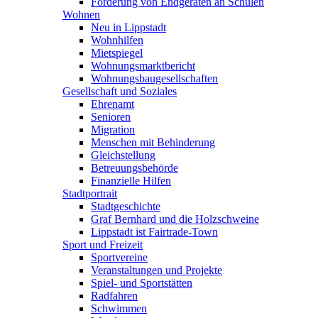
Förderung von Endgeräten an Schulen
Wohnen
Neu in Lippstadt
Wohnhilfen
Mietspiegel
Wohnungsmarktbericht
Wohnungsbaugesellschaften
Gesellschaft und Soziales
Ehrenamt
Senioren
Migration
Menschen mit Behinderung
Gleichstellung
Betreuungsbehörde
Finanzielle Hilfen
Stadtportrait
Stadtgeschichte
Graf Bernhard und die Holzschweine
Lippstadt ist Fairtrade-Town
Sport und Freizeit
Sportvereine
Veranstaltungen und Projekte
Spiel- und Sportstätten
Radfahren
Schwimmen