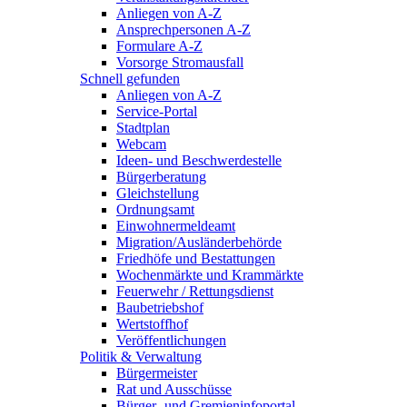
Anliegen von A-Z
Ansprechpersonen A-Z
Formulare A-Z
Vorsorge Stromausfall
Schnell gefunden
Anliegen von A-Z
Service-Portal
Stadtplan
Webcam
Ideen- und Beschwerdestelle
Bürgerberatung
Gleichstellung
Ordnungsamt
Einwohnermeldeamt
Migration/Ausländerbehörde
Friedhöfe und Bestattungen
Wochenmärkte und Krammärkte
Feuerwehr / Rettungsdienst
Baubetriebshof
Wertstoffhof
Veröffentlichungen
Politik & Verwaltung
Bürgermeister
Rat und Ausschüsse
Bürger- und Gremieninfoportal