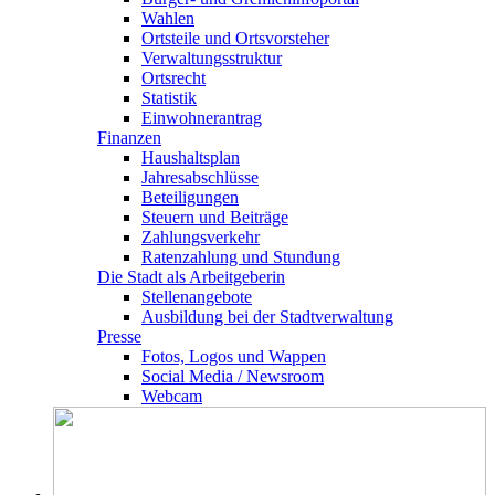
Wahlen
Ortsteile und Ortsvorsteher
Verwaltungsstruktur
Ortsrecht
Statistik
Einwohnerantrag
Finanzen
Haushaltsplan
Jahresabschlüsse
Beteiligungen
Steuern und Beiträge
Zahlungsverkehr
Ratenzahlung und Stundung
Die Stadt als Arbeitgeberin
Stellenangebote
Ausbildung bei der Stadtverwaltung
Presse
Fotos, Logos und Wappen
Social Media / Newsroom
Webcam