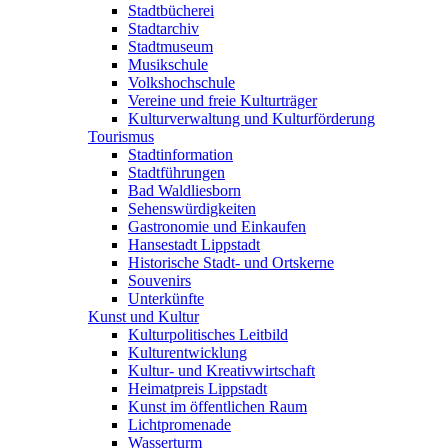
Stadtbücherei
Stadtarchiv
Stadtmuseum
Musikschule
Volkshochschule
Vereine und freie Kulturträger
Kulturverwaltung und Kulturförderung
Tourismus
Stadtinformation
Stadtführungen
Bad Waldliesborn
Sehenswürdigkeiten
Gastronomie und Einkaufen
Hansestadt Lippstadt
Historische Stadt- und Ortskerne
Souvenirs
Unterkünfte
Kunst und Kultur
Kulturpolitisches Leitbild
Kulturentwicklung
Kultur- und Kreativwirtschaft
Heimatpreis Lippstadt
Kunst im öffentlichen Raum
Lichtpromenade
Wasserturm