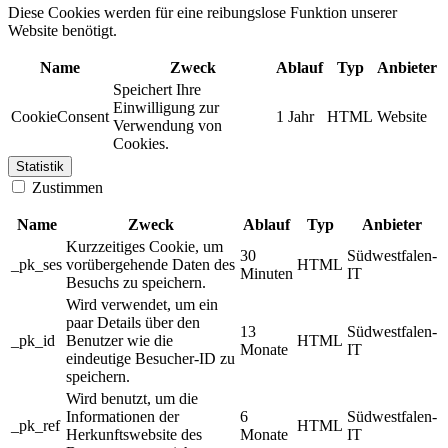
Diese Cookies werden für eine reibungslose Funktion unserer
Website benötigt.
Name
Zweck
Ablauf
Typ
Anbieter
Speichert Ihre
Einwilligung zur
CookieConsent
1 Jahr
HTML
Website
Verwendung von
Cookies.
Statistik
Zustimmen
Name
Zweck
Ablauf
Typ
Anbieter
Kurzzeitiges Cookie, um
30
Südwestfalen-
_pk_ses
vorübergehende Daten des
HTML
Minuten
IT
Besuchs zu speichern.
Wird verwendet, um ein
paar Details über den
13
Südwestfalen-
_pk_id
Benutzer wie die
HTML
Monate
IT
eindeutige Besucher-ID zu
speichern.
Wird benutzt, um die
Informationen der
6
Südwestfalen-
_pk_ref
HTML
Herkunftswebsite des
Monate
IT