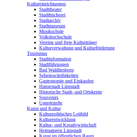
Kultureinrichtungen
Stadttheater
Stadtbücherei
Stadtarchiv
Stadtmuseum
Musikschule
Volkshochschule
Vereine und freie Kulturträger
Kulturverwaltung und Kulturförderung
Tourismus
Stadtinformation
Stadtführungen
Bad Waldliesborn
Sehenswürdigkeiten
Gastronomie und Einkaufen
Hansestadt Lippstadt
Historische Stadt- und Ortskerne
Souvenirs
Unterkünfte
Kunst und Kultur
Kulturpolitisches Leitbild
Kulturentwicklung
Kultur- und Kreativwirtschaft
Heimatpreis Lippstadt
Kunst im öffentlichen Raum