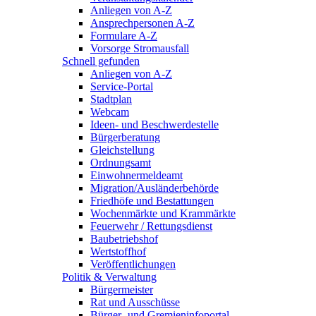
Anliegen von A-Z
Ansprechpersonen A-Z
Formulare A-Z
Vorsorge Stromausfall
Schnell gefunden
Anliegen von A-Z
Service-Portal
Stadtplan
Webcam
Ideen- und Beschwerdestelle
Bürgerberatung
Gleichstellung
Ordnungsamt
Einwohnermeldeamt
Migration/Ausländerbehörde
Friedhöfe und Bestattungen
Wochenmärkte und Krammärkte
Feuerwehr / Rettungsdienst
Baubetriebshof
Wertstoffhof
Veröffentlichungen
Politik & Verwaltung
Bürgermeister
Rat und Ausschüsse
Bürger- und Gremieninfoportal