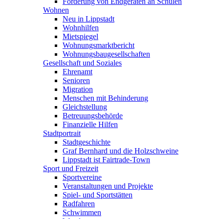
Förderung von Endgeräten an Schulen
Wohnen
Neu in Lippstadt
Wohnhilfen
Mietspiegel
Wohnungsmarktbericht
Wohnungsbaugesellschaften
Gesellschaft und Soziales
Ehrenamt
Senioren
Migration
Menschen mit Behinderung
Gleichstellung
Betreuungsbehörde
Finanzielle Hilfen
Stadtportrait
Stadtgeschichte
Graf Bernhard und die Holzschweine
Lippstadt ist Fairtrade-Town
Sport und Freizeit
Sportvereine
Veranstaltungen und Projekte
Spiel- und Sportstätten
Radfahren
Schwimmen