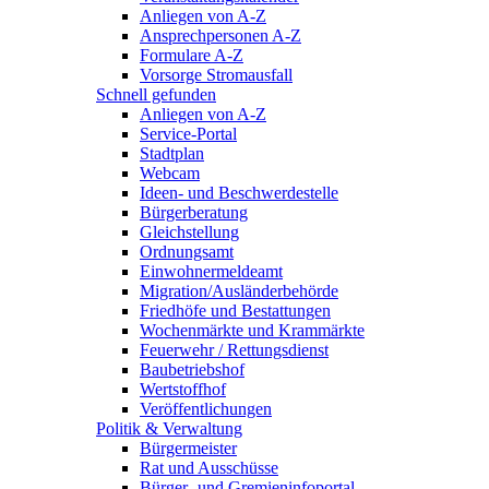
Anliegen von A-Z
Ansprechpersonen A-Z
Formulare A-Z
Vorsorge Stromausfall
Schnell gefunden
Anliegen von A-Z
Service-Portal
Stadtplan
Webcam
Ideen- und Beschwerdestelle
Bürgerberatung
Gleichstellung
Ordnungsamt
Einwohnermeldeamt
Migration/Ausländerbehörde
Friedhöfe und Bestattungen
Wochenmärkte und Krammärkte
Feuerwehr / Rettungsdienst
Baubetriebshof
Wertstoffhof
Veröffentlichungen
Politik & Verwaltung
Bürgermeister
Rat und Ausschüsse
Bürger- und Gremieninfoportal