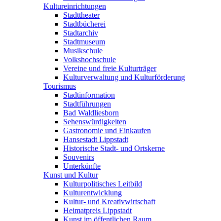
Kultureinrichtungen
Stadttheater
Stadtbücherei
Stadtarchiv
Stadtmuseum
Musikschule
Volkshochschule
Vereine und freie Kulturträger
Kulturverwaltung und Kulturförderung
Tourismus
Stadtinformation
Stadtführungen
Bad Waldliesborn
Sehenswürdigkeiten
Gastronomie und Einkaufen
Hansestadt Lippstadt
Historische Stadt- und Ortskerne
Souvenirs
Unterkünfte
Kunst und Kultur
Kulturpolitisches Leitbild
Kulturentwicklung
Kultur- und Kreativwirtschaft
Heimatpreis Lippstadt
Kunst im öffentlichen Raum