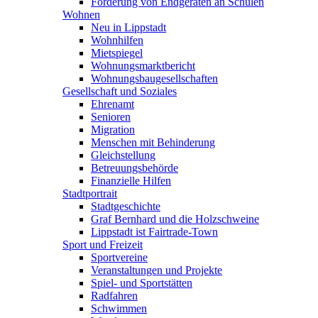
Förderung von Endgeräten an Schulen
Wohnen
Neu in Lippstadt
Wohnhilfen
Mietspiegel
Wohnungsmarktbericht
Wohnungsbaugesellschaften
Gesellschaft und Soziales
Ehrenamt
Senioren
Migration
Menschen mit Behinderung
Gleichstellung
Betreuungsbehörde
Finanzielle Hilfen
Stadtportrait
Stadtgeschichte
Graf Bernhard und die Holzschweine
Lippstadt ist Fairtrade-Town
Sport und Freizeit
Sportvereine
Veranstaltungen und Projekte
Spiel- und Sportstätten
Radfahren
Schwimmen