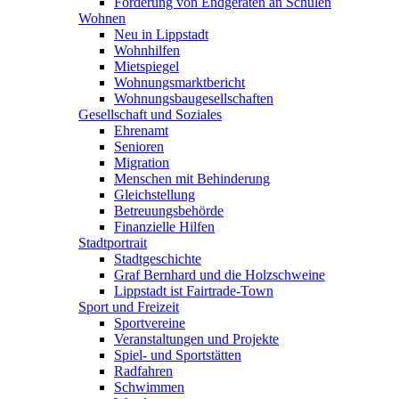
Förderung von Endgeräten an Schulen
Wohnen
Neu in Lippstadt
Wohnhilfen
Mietspiegel
Wohnungsmarktbericht
Wohnungsbaugesellschaften
Gesellschaft und Soziales
Ehrenamt
Senioren
Migration
Menschen mit Behinderung
Gleichstellung
Betreuungsbehörde
Finanzielle Hilfen
Stadtportrait
Stadtgeschichte
Graf Bernhard und die Holzschweine
Lippstadt ist Fairtrade-Town
Sport und Freizeit
Sportvereine
Veranstaltungen und Projekte
Spiel- und Sportstätten
Radfahren
Schwimmen