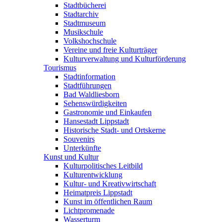
Stadtbücherei
Stadtarchiv
Stadtmuseum
Musikschule
Volkshochschule
Vereine und freie Kulturträger
Kulturverwaltung und Kulturförderung
Tourismus
Stadtinformation
Stadtführungen
Bad Waldliesborn
Sehenswürdigkeiten
Gastronomie und Einkaufen
Hansestadt Lippstadt
Historische Stadt- und Ortskerne
Souvenirs
Unterkünfte
Kunst und Kultur
Kulturpolitisches Leitbild
Kulturentwicklung
Kultur- und Kreativwirtschaft
Heimatpreis Lippstadt
Kunst im öffentlichen Raum
Lichtpromenade
Wasserturm