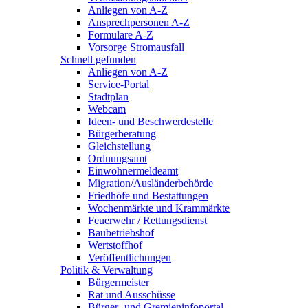
Anliegen von A-Z
Ansprechpersonen A-Z
Formulare A-Z
Vorsorge Stromausfall
Schnell gefunden
Anliegen von A-Z
Service-Portal
Stadtplan
Webcam
Ideen- und Beschwerdestelle
Bürgerberatung
Gleichstellung
Ordnungsamt
Einwohnermeldeamt
Migration/Ausländerbehörde
Friedhöfe und Bestattungen
Wochenmärkte und Krammärkte
Feuerwehr / Rettungsdienst
Baubetriebshof
Wertstoffhof
Veröffentlichungen
Politik & Verwaltung
Bürgermeister
Rat und Ausschüsse
Bürger- und Gremieninfoportal