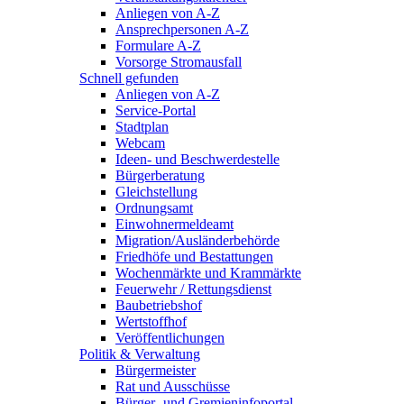
Anliegen von A-Z
Ansprechpersonen A-Z
Formulare A-Z
Vorsorge Stromausfall
Schnell gefunden
Anliegen von A-Z
Service-Portal
Stadtplan
Webcam
Ideen- und Beschwerdestelle
Bürgerberatung
Gleichstellung
Ordnungsamt
Einwohnermeldeamt
Migration/Ausländerbehörde
Friedhöfe und Bestattungen
Wochenmärkte und Krammärkte
Feuerwehr / Rettungsdienst
Baubetriebshof
Wertstoffhof
Veröffentlichungen
Politik & Verwaltung
Bürgermeister
Rat und Ausschüsse
Bürger- und Gremieninfoportal