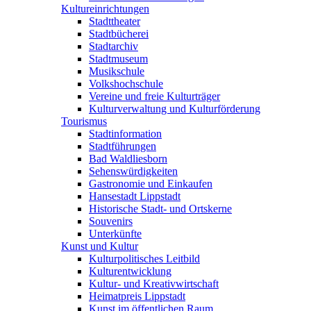
Kultureinrichtungen
Stadttheater
Stadtbücherei
Stadtarchiv
Stadtmuseum
Musikschule
Volkshochschule
Vereine und freie Kulturträger
Kulturverwaltung und Kulturförderung
Tourismus
Stadtinformation
Stadtführungen
Bad Waldliesborn
Sehenswürdigkeiten
Gastronomie und Einkaufen
Hansestadt Lippstadt
Historische Stadt- und Ortskerne
Souvenirs
Unterkünfte
Kunst und Kultur
Kulturpolitisches Leitbild
Kulturentwicklung
Kultur- und Kreativwirtschaft
Heimatpreis Lippstadt
Kunst im öffentlichen Raum