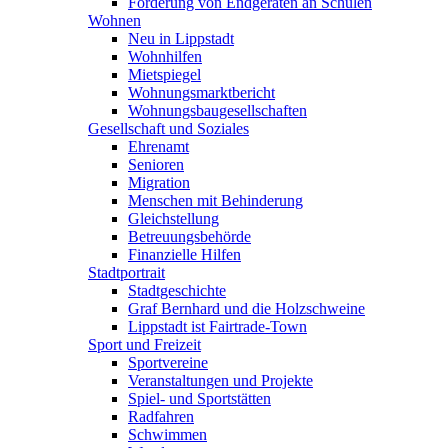
Förderung von Endgeräten an Schulen
Wohnen
Neu in Lippstadt
Wohnhilfen
Mietspiegel
Wohnungsmarktbericht
Wohnungsbaugesellschaften
Gesellschaft und Soziales
Ehrenamt
Senioren
Migration
Menschen mit Behinderung
Gleichstellung
Betreuungsbehörde
Finanzielle Hilfen
Stadtportrait
Stadtgeschichte
Graf Bernhard und die Holzschweine
Lippstadt ist Fairtrade-Town
Sport und Freizeit
Sportvereine
Veranstaltungen und Projekte
Spiel- und Sportstätten
Radfahren
Schwimmen