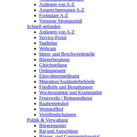
Anliegen von A-Z
Ansprechpersonen A-Z
Formulare A-Z
Vorsorge Stromausfall
Schnell gefunden
Anliegen von A-Z
Service-Portal
Stadtplan
Webcam
Ideen- und Beschwerdestelle
Bürgerberatung
Gleichstellung
Ordnungsamt
Einwohnermeldeamt
Migration/Ausländerbehörde
Friedhöfe und Bestattungen
Wochenmärkte und Krammärkte
Feuerwehr / Rettungsdienst
Baubetriebshof
Wertstoffhof
Veröffentlichungen
Politik & Verwaltung
Bürgermeister
Rat und Ausschüsse
Bürger- und Gremieninfoportal