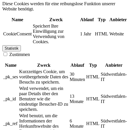
Diese Cookies werden für eine reibungslose Funktion unserer
Website benötigt.
Name
Zweck
Ablauf
Typ
Anbieter
Speichert Ihre
Einwilligung zur
CookieConsent
1 Jahr
HTML
Website
Verwendung von
Cookies.
Statistik
Zustimmen
Name
Zweck
Ablauf
Typ
Anbieter
Kurzzeitiges Cookie, um
30
Südwestfalen-
_pk_ses
vorübergehende Daten des
HTML
Minuten
IT
Besuchs zu speichern.
Wird verwendet, um ein
paar Details über den
13
Südwestfalen-
_pk_id
Benutzer wie die
HTML
Monate
IT
eindeutige Besucher-ID zu
speichern.
Wird benutzt, um die
Informationen der
6
Südwestfalen-
_pk_ref
HTML
Herkunftswebsite des
Monate
IT