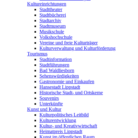
Kultureinrichtungen
Stadttheater
Stadtbücherei
Stadtarchiv
Stadtmuseum
Musikschule
Volkshochschule
Vereine und freie Kulturträger
Kulturverwaltung und Kulturförderung
Tourismus
Stadtinformation
Stadtführungen
Bad Waldliesborn
Sehenswürdigkeiten
Gastronomie und Einkaufen
Hansestadt Lippstadt
Historische Stadt- und Ortskerne
Souvenirs
Unterkünfte
Kunst und Kultur
Kulturpolitisches Leitbild
Kulturentwicklung
Kultur- und Kreativwirtschaft
Heimatpreis Lippstadt
Kunst im öffentlichen Raum