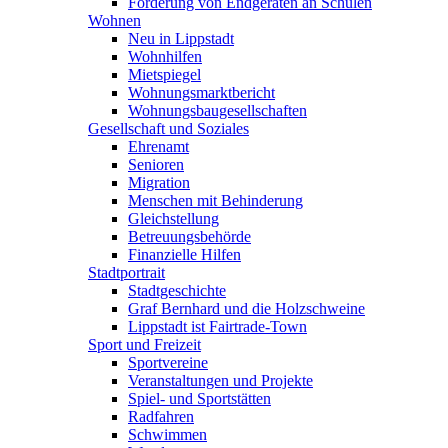
Förderung von Endgeräten an Schulen
Wohnen
Neu in Lippstadt
Wohnhilfen
Mietspiegel
Wohnungsmarktbericht
Wohnungsbaugesellschaften
Gesellschaft und Soziales
Ehrenamt
Senioren
Migration
Menschen mit Behinderung
Gleichstellung
Betreuungsbehörde
Finanzielle Hilfen
Stadtportrait
Stadtgeschichte
Graf Bernhard und die Holzschweine
Lippstadt ist Fairtrade-Town
Sport und Freizeit
Sportvereine
Veranstaltungen und Projekte
Spiel- und Sportstätten
Radfahren
Schwimmen