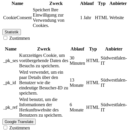
Name
Zweck
Ablauf
Typ
Anbieter
Speichert Ihre
Einwilligung zur
CookieConsent
1 Jahr
HTML
Website
Verwendung von
Cookies.
Statistik
Zustimmen
Name
Zweck
Ablauf
Typ
Anbieter
Kurzzeitiges Cookie, um
30
Südwestfalen-
_pk_ses
vorübergehende Daten des
HTML
Minuten
IT
Besuchs zu speichern.
Wird verwendet, um ein
paar Details über den
13
Südwestfalen-
_pk_id
Benutzer wie die
HTML
Monate
IT
eindeutige Besucher-ID zu
speichern.
Wird benutzt, um die
Informationen der
6
Südwestfalen-
_pk_ref
HTML
Herkunftswebsite des
Monate
IT
Benutzers zu speichern.
Google Translate
Zustimmen