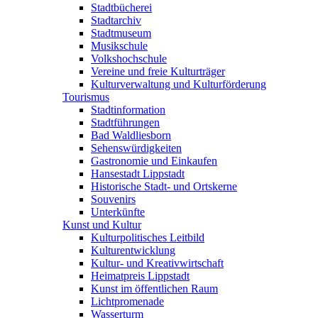
Stadtbücherei
Stadtarchiv
Stadtmuseum
Musikschule
Volkshochschule
Vereine und freie Kulturträger
Kulturverwaltung und Kulturförderung
Tourismus
Stadtinformation
Stadtführungen
Bad Waldliesborn
Sehenswürdigkeiten
Gastronomie und Einkaufen
Hansestadt Lippstadt
Historische Stadt- und Ortskerne
Souvenirs
Unterkünfte
Kunst und Kultur
Kulturpolitisches Leitbild
Kulturentwicklung
Kultur- und Kreativwirtschaft
Heimatpreis Lippstadt
Kunst im öffentlichen Raum
Lichtpromenade
Wasserturm