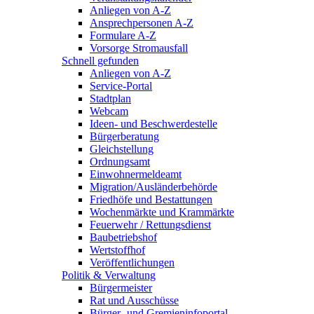
Anliegen von A-Z
Ansprechpersonen A-Z
Formulare A-Z
Vorsorge Stromausfall
Schnell gefunden
Anliegen von A-Z
Service-Portal
Stadtplan
Webcam
Ideen- und Beschwerdestelle
Bürgerberatung
Gleichstellung
Ordnungsamt
Einwohnermeldeamt
Migration/Ausländerbehörde
Friedhöfe und Bestattungen
Wochenmärkte und Krammärkte
Feuerwehr / Rettungsdienst
Baubetriebshof
Wertstoffhof
Veröffentlichungen
Politik & Verwaltung
Bürgermeister
Rat und Ausschüsse
Bürger- und Gremieninfoportal