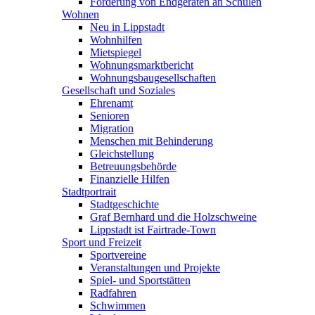
Förderung von Endgeräten an Schulen
Wohnen
Neu in Lippstadt
Wohnhilfen
Mietspiegel
Wohnungsmarktbericht
Wohnungsbaugesellschaften
Gesellschaft und Soziales
Ehrenamt
Senioren
Migration
Menschen mit Behinderung
Gleichstellung
Betreuungsbehörde
Finanzielle Hilfen
Stadtportrait
Stadtgeschichte
Graf Bernhard und die Holzschweine
Lippstadt ist Fairtrade-Town
Sport und Freizeit
Sportvereine
Veranstaltungen und Projekte
Spiel- und Sportstätten
Radfahren
Schwimmen