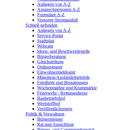
Anliegen von A-Z
Ansprechpersonen A-Z
Formulare A-Z
Vorsorge Stromausfall
Schnell gefunden
Anliegen von A-Z
Service-Portal
Stadtplan
Webcam
Ideen- und Beschwerdestelle
Bürgerberatung
Gleichstellung
Ordnungsamt
Einwohnermeldeamt
Migration/Ausländerbehörde
Friedhöfe und Bestattungen
Wochenmärkte und Krammärkte
Feuerwehr / Rettungsdienst
Baubetriebshof
Wertstoffhof
Veröffentlichungen
Politik & Verwaltung
Bürgermeister
Rat und Ausschüsse
Bürger- und Gremieninfoportal