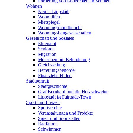
Förderung von Endgeräten an Schulen
Wohnen
Neu in Lippstadt
Wohnhilfen
Mietspiegel
Wohnungsmarktbericht
Wohnungsbaugesellschaften
Gesellschaft und Soziales
Ehrenamt
Senioren
Migration
Menschen mit Behinderung
Gleichstellung
Betreuungsbehörde
Finanzielle Hilfen
Stadtportrait
Stadtgeschichte
Graf Bernhard und die Holzschweine
Lippstadt ist Fairtrade-Town
Sport und Freizeit
Sportvereine
Veranstaltungen und Projekte
Spiel- und Sportstätten
Radfahren
Schwimmen