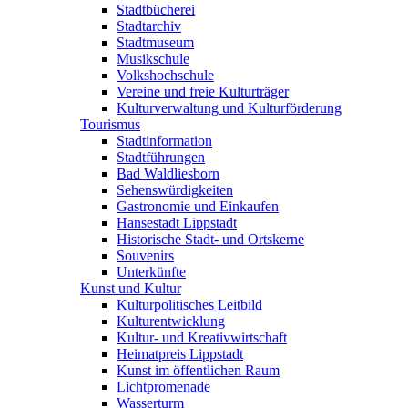
Stadtbücherei
Stadtarchiv
Stadtmuseum
Musikschule
Volkshochschule
Vereine und freie Kulturträger
Kulturverwaltung und Kulturförderung
Tourismus
Stadtinformation
Stadtführungen
Bad Waldliesborn
Sehenswürdigkeiten
Gastronomie und Einkaufen
Hansestadt Lippstadt
Historische Stadt- und Ortskerne
Souvenirs
Unterkünfte
Kunst und Kultur
Kulturpolitisches Leitbild
Kulturentwicklung
Kultur- und Kreativwirtschaft
Heimatpreis Lippstadt
Kunst im öffentlichen Raum
Lichtpromenade
Wasserturm