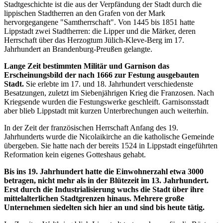
Stadtgeschichte ist die aus der Verpfändung der Stadt durch die
lippischen Stadtherren an den Grafen von der Mark
hervorgegangene "Samtherrschaft". Von 1445 bis 1851 hatte
Lippstadt zwei Stadtherren: die Lipper und die Märker, deren
Herrschaft über das Herzogtum Jülich-Kleve-Berg im 17.
Jahrhundert an Brandenburg-Preußen gelangte.
Lange Zeit bestimmten Militär und Garnison das
Erscheinungsbild der nach 1666 zur Festung ausgebauten
Stadt.
Sie erlebte im 17. und 18. Jahrhundert verschiedenste
Besatzungen, zuletzt im Siebenjährigen Krieg die Franzosen. Nach
Kriegsende wurden die Festungswerke geschleift. Garnisonsstadt
aber blieb Lippstadt mit kurzen Unterbrechungen auch weiterhin.
In der Zeit der französischen Herrschaft Anfang des 19.
Jahrhunderts wurde die Nicolaikirche an die katholische Gemeinde
übergeben. Sie hatte nach der bereits 1524 in Lippstadt eingeführten
Reformation kein eigenes Gotteshaus gehabt.
Bis ins 19. Jahrhundert hatte die Einwohnerzahl etwa 3000
betragen, nicht mehr als in der Blütezeit im 13. Jahrhundert.
Erst durch die Industrialisierung wuchs die Stadt über ihre
mittelalterlichen Stadtgrenzen hinaus. Mehrere große
Unternehmen siedelten sich hier an und sind bis heute tätig.