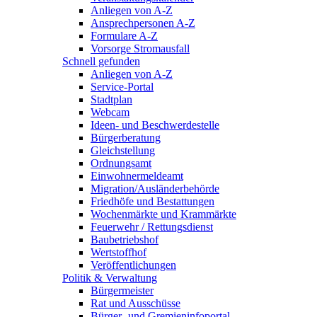
Anliegen von A-Z
Ansprechpersonen A-Z
Formulare A-Z
Vorsorge Stromausfall
Schnell gefunden
Anliegen von A-Z
Service-Portal
Stadtplan
Webcam
Ideen- und Beschwerdestelle
Bürgerberatung
Gleichstellung
Ordnungsamt
Einwohnermeldeamt
Migration/Ausländerbehörde
Friedhöfe und Bestattungen
Wochenmärkte und Krammärkte
Feuerwehr / Rettungsdienst
Baubetriebshof
Wertstoffhof
Veröffentlichungen
Politik & Verwaltung
Bürgermeister
Rat und Ausschüsse
Bürger- und Gremieninfoportal