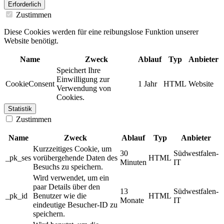
Erforderlich
Zustimmen
Diese Cookies werden für eine reibungslose Funktion unserer
Website benötigt.
Name
Zweck
Ablauf
Typ
Anbieter
Speichert Ihre
Einwilligung zur
CookieConsent
1 Jahr
HTML
Website
Verwendung von
Cookies.
Statistik
Zustimmen
Name
Zweck
Ablauf
Typ
Anbieter
Kurzzeitiges Cookie, um
30
Südwestfalen-
_pk_ses
vorübergehende Daten des
HTML
Minuten
IT
Besuchs zu speichern.
Wird verwendet, um ein
paar Details über den
13
Südwestfalen-
_pk_id
Benutzer wie die
HTML
Monate
IT
eindeutige Besucher-ID zu
speichern.