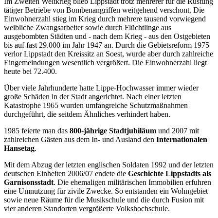
Im Zweiten Weltkrieg blieb Lippstadt trotz mehrerer für die Rüstung
tätiger Betriebe von Bombenangriffen weitgehend verschont. Die
Einwohnerzahl stieg im Krieg durch mehrere tausend vorwiegend
weibliche Zwangsarbeiter sowie durch Flüchtlinge aus
ausgebombten Städten und - nach dem Krieg - aus den Ostgebieten
bis auf fast 29.000 im Jahr 1947 an. Durch die Gebietsreform 1975
verlor Lippstadt den Kreissitz an Soest, wurde aber durch zahlreiche
Eingemeindungen wesentlich vergrößert. Die Einwohnerzahl liegt
heute bei 72.400.
Über viele Jahrhunderte hatte Lippe-Hochwasser immer wieder
große Schäden in der Stadt angerichtet. Nach einer letzten
Katastrophe 1965 wurden umfangreiche Schutzmaßnahmen
durchgeführt, die seitdem Ähnliches verhindert haben.
1985 feierte man das
800-jährige Stadtjubiläum
und 2007 mit
zahlreichen Gästen aus dem In- und Ausland den
Internationalen
Hansetag
.
Mit dem Abzug der letzten englischen Soldaten 1992 und der letzten
deutschen Einheiten 2006/07 endete die
Geschichte Lippstadts als
Garnisonsstadt
. Die ehemaligen militärischen Immobilien erfuhren
eine Umnutzung für zivile Zwecke. So entstanden ein Wohngebiet
sowie neue Räume für die Musikschule und die durch Fusion mit
vier anderen Standorten vergrößerte Volkshochschule.