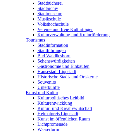
Stadtbücherei
Stadtarchiv
Stadtmuseum
Musikschule
Volkshochschule
Vereine und freie Kulturträger
Kulturverwaltung und Kulturförderung
Tourismus
Stadtinformation
Stadtführungen
Bad Waldliesborn
Sehenswürdigkeiten
Gastronomie und Einkaufen
Hansestadt Lippstadt
Historische Stadt- und Ortskerne
Souvenirs
Unterkünfte
Kunst und Kultur
Kulturpolitisches Leitbild
Kulturentwicklung
Kultur- und Kreativwirtschaft
Heimatpreis Lippstadt
Kunst im öffentlichen Raum
Lichtpromenade
Wasserturm