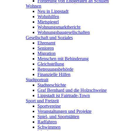
Förderung von Endgeräten an Schulen
Wohnen
Neu in Lippstadt
Wohnhilfen
Mietspiegel
Wohnungsmarktbericht
Wohnungsbaugesellschaften
Gesellschaft und Soziales
Ehrenamt
Senioren
Migration
Menschen mit Behinderung
Gleichstellung
Betreuungsbehörde
Finanzielle Hilfen
Stadtportrait
Stadtgeschichte
Graf Bernhard und die Holzschweine
Lippstadt ist Fairtrade-Town
Sport und Freizeit
Sportvereine
Veranstaltungen und Projekte
Spiel- und Sportstätten
Radfahren
Schwimmen