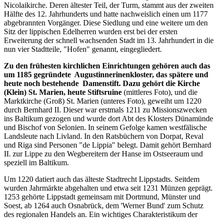
Nicolaikirche. Deren ältester Teil, der Turm, stammt aus der zweiten
Hälfte des 12. Jahrhunderts und hatte nachweislich einen um 1177
abgebrannten Vorgänger. Diese Siedlung und eine weitere um den
Sitz der lippischen Edelherren wurden erst bei der ersten
Erweiterung der schnell wachsenden Stadt im 13. Jahrhundert in die
nun vier Stadtteile, "Hofen" genannt, eingegliedert.
Zu den frühesten kirchlichen Einrichtungen gehören auch das
um 1185 gegründete Augustinnerinenkloster, das spätere und
heute noch bestehende
Damenstift. Dazu gehört die Kirche
(Klein) St. Marien, heute Stiftsruine
(mittleres Foto), und die
Marktkirche (Groß) St. Marien (unteres Foto), geweiht um 1220
durch Bernhard II. Dieser war erstmals 1211 zu Missionszwecken
ins Baltikum gezogen und wurde dort Abt des Klosters Dünamünde
und Bischof von Selonien. In seinem Gefolge kamen westfälische
Landsleute nach Livland. In den Ratsbüchern von Dorpat, Reval
und Riga sind Personen "de Lippia" belegt. Damit gehört Bernhard
II. zur Lippe zu den Wegbereitern der Hanse im Ostseeraum und
speziell im Baltikum.
Um 1220 datiert auch das älteste Stadtrecht Lippstadts. Seitdem
wurden Jahrmärkte abgehalten und etwa seit 1231 Münzen geprägt.
1253 gehörte Lippstadt gemeinsam mit Dortmund, Münster und
Soest, ab 1264 auch Osnabrück, dem 'Werner Bund' zum Schutz
des regionalen Handels an. Ein wichtiges Charakteristikum der