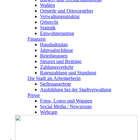
Wahlen
Ortsteile und Ortsvorsteher
Verwaltungsstruktur
Ortsrecht
Statistik
Einwohnerantrag
Finanzen
Haushaltsplan
Jahresabschlüsse
Beteiligungen
Steuern und Beiträge
Zahlungsverkehr
Ratenzahlung und Stundung
Die Stadt als Arbeitgeberin
Stellenangebote
Ausbildung bei der Stadtverwaltung
Presse
Fotos, Logos und Wappen
Social Media / Newsroom
Webcam