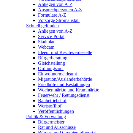
Anliegen von A-Z
Ansprechpersonen A-Z
Formulare A-Z
Vorsorge Stromausfall
Schnell gefunden
Anliegen von A-Z
Service-Portal
Stadtplan
Webcam
Ideen- und Beschwerdestelle
Bürgerberatung
Gleichstellung
Ordnungsamt
Einwohnermeldeamt
Migration/Ausländerbehörde
Friedhöfe und Bestattungen
Wochenmärkte und Krammärkte
Feuerwehr / Rettungsdienst
Baubetriebshof
Wertstoffhof
Veröffentlichungen
Politik & Verwaltung
Bürgermeister
Rat und Ausschüsse
Bürger- und Gremieninfoportal