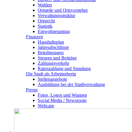
Wahlen
Ortsteile und Ortsvorsteher
Verwaltungsstruktur
Ortsrecht
Statistik
Einwohnerantrag
Finanzen
Haushaltsplan
Jahresabschlüsse
Beteiligungen
Steuern und Beiträge
Zahlungsverkehr
Ratenzahlung und Stundung
Die Stadt als Arbeitgeberin
Stellenangebote
Ausbildung bei der Stadtverwaltung
Presse
Fotos, Logos und Wappen
Social Media / Newsroom
Webcam