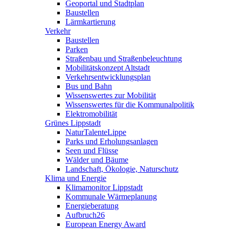
Geoportal und Stadtplan
Baustellen
Lärmkartierung
Verkehr
Baustellen
Parken
Straßenbau und Straßenbeleuchtung
Mobilitätskonzept Altstadt
Verkehrsentwicklungsplan
Bus und Bahn
Wissenswertes zur Mobilität
Wissenswertes für die Kommunalpolitik
Elektromobilität
Grünes Lippstadt
NaturTalenteLippe
Parks und Erholungsanlagen
Seen und Flüsse
Wälder und Bäume
Landschaft, Ökologie, Naturschutz
Klima und Energie
Klimamonitor Lippstadt
Kommunale Wärmeplanung
Energieberatung
Aufbruch26
European Energy Award