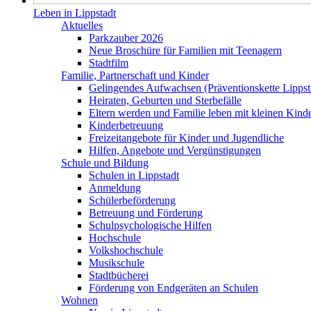
Leben in Lippstadt
Aktuelles
Parkzauber 2026
Neue Broschüre für Familien mit Teenagern
Stadtfilm
Familie, Partnerschaft und Kinder
Gelingendes Aufwachsen (Präventionskette Lippst
Heiraten, Geburten und Sterbefälle
Eltern werden und Familie leben mit kleinen Kind
Kinderbetreuung
Freizeitangebote für Kinder und Jugendliche
Hilfen, Angebote und Vergünstigungen
Schule und Bildung
Schulen in Lippstadt
Anmeldung
Schülerbeförderung
Betreuung und Förderung
Schulpsychologische Hilfen
Hochschule
Volkshochschule
Musikschule
Stadtbücherei
Förderung von Endgeräten an Schulen
Wohnen