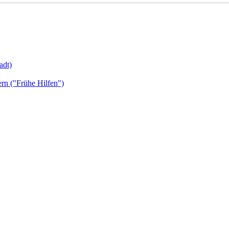
adt)
ern ("Frühe Hilfen")