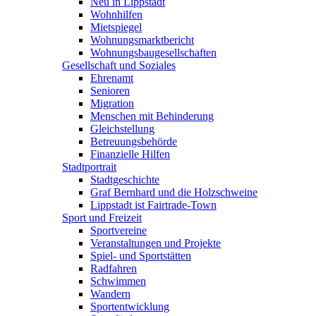
Neu in Lippstadt
Wohnhilfen
Mietspiegel
Wohnungsmarktbericht
Wohnungsbaugesellschaften
Gesellschaft und Soziales
Ehrenamt
Senioren
Migration
Menschen mit Behinderung
Gleichstellung
Betreuungsbehörde
Finanzielle Hilfen
Stadtportrait
Stadtgeschichte
Graf Bernhard und die Holzschweine
Lippstadt ist Fairtrade-Town
Sport und Freizeit
Sportvereine
Veranstaltungen und Projekte
Spiel- und Sportstätten
Radfahren
Schwimmen
Wandern
Sportentwicklung