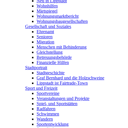
Neu in Lippstadt
Wohnhilfen
Mietspiegel
Wohnungsmarktbericht
Wohnungsbaugesellschaften
Gesellschaft und Soziales
Ehrenamt
Senioren
Migration
Menschen mit Behinderung
Gleichstellung
Betreuungsbehörde
Finanzielle Hilfen
Stadtportrait
Stadtgeschichte
Graf Bernhard und die Holzschweine
Lippstadt ist Fairtrade-Town
Sport und Freizeit
Sportvereine
Veranstaltungen und Projekte
Spiel- und Sportstätten
Radfahren
Schwimmen
Wandern
Sportentwicklung