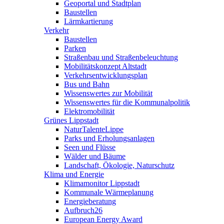
Geoportal und Stadtplan
Baustellen
Lärmkartierung
Verkehr
Baustellen
Parken
Straßenbau und Straßenbeleuchtung
Mobilitätskonzept Altstadt
Verkehrsentwicklungsplan
Bus und Bahn
Wissenswertes zur Mobilität
Wissenswertes für die Kommunalpolitik
Elektromobilität
Grünes Lippstadt
NaturTalenteLippe
Parks und Erholungsanlagen
Seen und Flüsse
Wälder und Bäume
Landschaft, Ökologie, Naturschutz
Klima und Energie
Klimamonitor Lippstadt
Kommunale Wärmeplanung
Energieberatung
Aufbruch26
European Energy Award