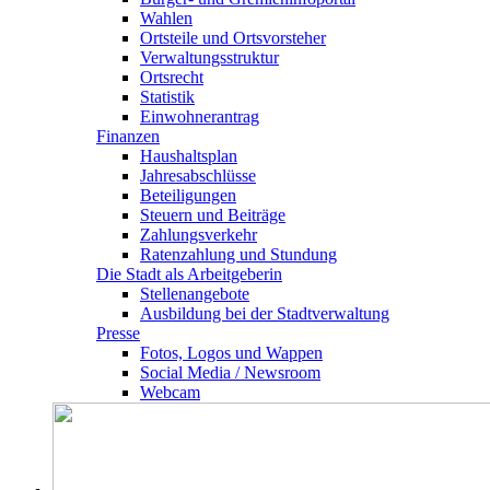
Wahlen
Ortsteile und Ortsvorsteher
Verwaltungsstruktur
Ortsrecht
Statistik
Einwohnerantrag
Finanzen
Haushaltsplan
Jahresabschlüsse
Beteiligungen
Steuern und Beiträge
Zahlungsverkehr
Ratenzahlung und Stundung
Die Stadt als Arbeitgeberin
Stellenangebote
Ausbildung bei der Stadtverwaltung
Presse
Fotos, Logos und Wappen
Social Media / Newsroom
Webcam