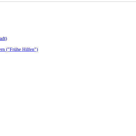
adt)
ern ("Frühe Hilfen")