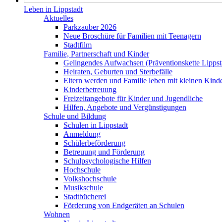
Leben in Lippstadt
Aktuelles
Parkzauber 2026
Neue Broschüre für Familien mit Teenagern
Stadtfilm
Familie, Partnerschaft und Kinder
Gelingendes Aufwachsen (Präventionskette Lippst
Heiraten, Geburten und Sterbefälle
Eltern werden und Familie leben mit kleinen Kind
Kinderbetreuung
Freizeitangebote für Kinder und Jugendliche
Hilfen, Angebote und Vergünstigungen
Schule und Bildung
Schulen in Lippstadt
Anmeldung
Schülerbeförderung
Betreuung und Förderung
Schulpsychologische Hilfen
Hochschule
Volkshochschule
Musikschule
Stadtbücherei
Förderung von Endgeräten an Schulen
Wohnen