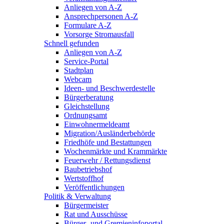
Anliegen von A-Z
Ansprechpersonen A-Z
Formulare A-Z
Vorsorge Stromausfall
Schnell gefunden
Anliegen von A-Z
Service-Portal
Stadtplan
Webcam
Ideen- und Beschwerdestelle
Bürgerberatung
Gleichstellung
Ordnungsamt
Einwohnermeldeamt
Migration/Ausländerbehörde
Friedhöfe und Bestattungen
Wochenmärkte und Krammärkte
Feuerwehr / Rettungsdienst
Baubetriebshof
Wertstoffhof
Veröffentlichungen
Politik & Verwaltung
Bürgermeister
Rat und Ausschüsse
Bürger- und Gremieninfoportal