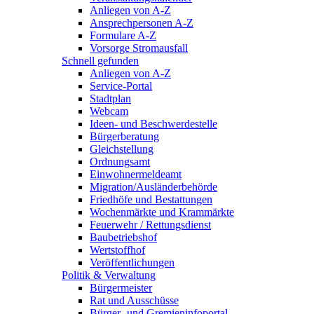
Anliegen von A-Z
Ansprechpersonen A-Z
Formulare A-Z
Vorsorge Stromausfall
Schnell gefunden
Anliegen von A-Z
Service-Portal
Stadtplan
Webcam
Ideen- und Beschwerdestelle
Bürgerberatung
Gleichstellung
Ordnungsamt
Einwohnermeldeamt
Migration/Ausländerbehörde
Friedhöfe und Bestattungen
Wochenmärkte und Krammärkte
Feuerwehr / Rettungsdienst
Baubetriebshof
Wertstoffhof
Veröffentlichungen
Politik & Verwaltung
Bürgermeister
Rat und Ausschüsse
Bürger- und Gremieninfoportal