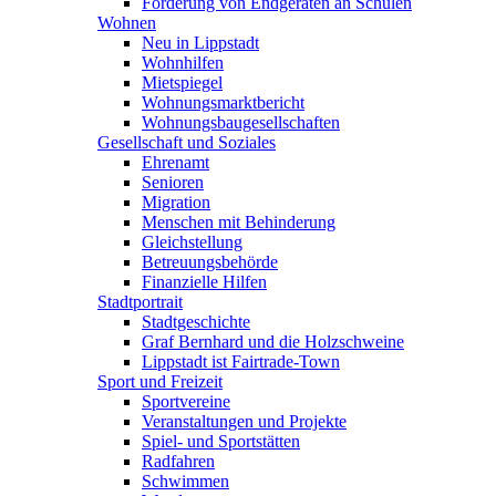
Förderung von Endgeräten an Schulen
Wohnen
Neu in Lippstadt
Wohnhilfen
Mietspiegel
Wohnungsmarktbericht
Wohnungsbaugesellschaften
Gesellschaft und Soziales
Ehrenamt
Senioren
Migration
Menschen mit Behinderung
Gleichstellung
Betreuungsbehörde
Finanzielle Hilfen
Stadtportrait
Stadtgeschichte
Graf Bernhard und die Holzschweine
Lippstadt ist Fairtrade-Town
Sport und Freizeit
Sportvereine
Veranstaltungen und Projekte
Spiel- und Sportstätten
Radfahren
Schwimmen