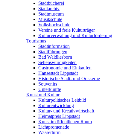
Stadtbücherei
Stadtarchiv
Stadtmuseum
Musikschule
Volkshochschule
Vereine und freie Kulturträger
Kulturverwaltung und Kulturförderung
Tourismus
Stadtinformation
Stadtführungen
Bad Waldliesborn
Sehenswürdigkeiten
Gastronomie und Einkaufen
Hansestadt Lippstadt
Historische Stadt- und Ortskerne
Souvenirs
Unterkünfte
Kunst und Kultur
Kulturpolitisches Leitbild
Kulturentwicklung
Kultur- und Kreativwirtschaft
Heimatpreis Lippstadt
Kunst im öffentlichen Raum
Lichtpromenade
Wasserturm