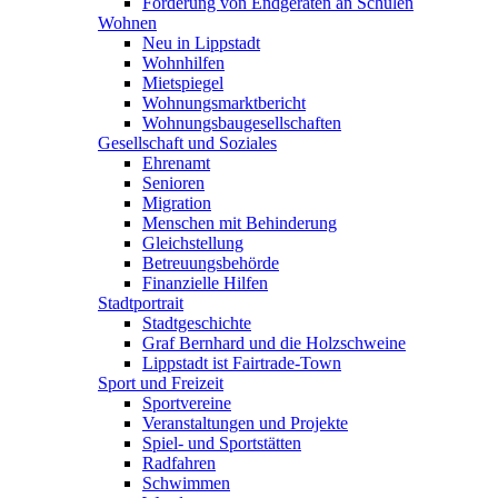
Förderung von Endgeräten an Schulen
Wohnen
Neu in Lippstadt
Wohnhilfen
Mietspiegel
Wohnungsmarktbericht
Wohnungsbaugesellschaften
Gesellschaft und Soziales
Ehrenamt
Senioren
Migration
Menschen mit Behinderung
Gleichstellung
Betreuungsbehörde
Finanzielle Hilfen
Stadtportrait
Stadtgeschichte
Graf Bernhard und die Holzschweine
Lippstadt ist Fairtrade-Town
Sport und Freizeit
Sportvereine
Veranstaltungen und Projekte
Spiel- und Sportstätten
Radfahren
Schwimmen