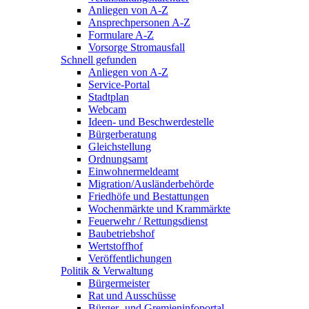
Anliegen von A-Z
Ansprechpersonen A-Z
Formulare A-Z
Vorsorge Stromausfall
Schnell gefunden
Anliegen von A-Z
Service-Portal
Stadtplan
Webcam
Ideen- und Beschwerdestelle
Bürgerberatung
Gleichstellung
Ordnungsamt
Einwohnermeldeamt
Migration/Ausländerbehörde
Friedhöfe und Bestattungen
Wochenmärkte und Krammärkte
Feuerwehr / Rettungsdienst
Baubetriebshof
Wertstoffhof
Veröffentlichungen
Politik & Verwaltung
Bürgermeister
Rat und Ausschüsse
Bürger- und Gremieninfoportal