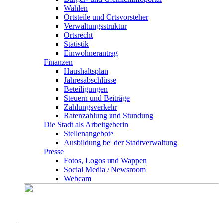
Wahlen
Ortsteile und Ortsvorsteher
Verwaltungsstruktur
Ortsrecht
Statistik
Einwohnerantrag
Finanzen
Haushaltsplan
Jahresabschlüsse
Beteiligungen
Steuern und Beiträge
Zahlungsverkehr
Ratenzahlung und Stundung
Die Stadt als Arbeitgeberin
Stellenangebote
Ausbildung bei der Stadtverwaltung
Presse
Fotos, Logos und Wappen
Social Media / Newsroom
Webcam