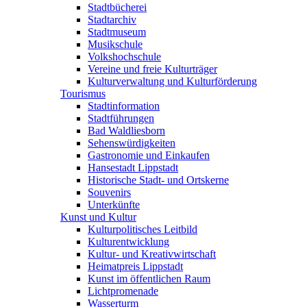
Stadtbücherei
Stadtarchiv
Stadtmuseum
Musikschule
Volkshochschule
Vereine und freie Kulturträger
Kulturverwaltung und Kulturförderung
Tourismus
Stadtinformation
Stadtführungen
Bad Waldliesborn
Sehenswürdigkeiten
Gastronomie und Einkaufen
Hansestadt Lippstadt
Historische Stadt- und Ortskerne
Souvenirs
Unterkünfte
Kunst und Kultur
Kulturpolitisches Leitbild
Kulturentwicklung
Kultur- und Kreativwirtschaft
Heimatpreis Lippstadt
Kunst im öffentlichen Raum
Lichtpromenade
Wasserturm