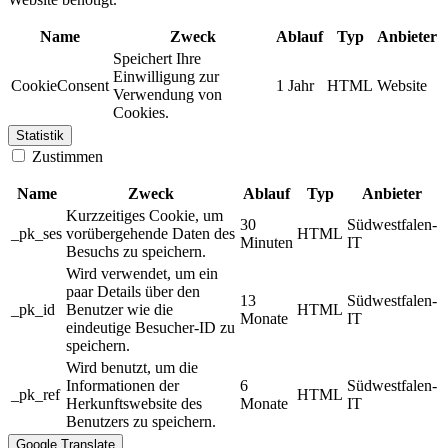
Name
Zweck
Ablauf
Typ
Anbieter
Speichert Ihre
Einwilligung zur
CookieConsent
1 Jahr
HTML
Website
Verwendung von
Cookies.
Statistik
Zustimmen
Name
Zweck
Ablauf
Typ
Anbieter
Kurzzeitiges Cookie, um
30
Südwestfalen-
_pk_ses
vorübergehende Daten des
HTML
Minuten
IT
Besuchs zu speichern.
Wird verwendet, um ein
paar Details über den
13
Südwestfalen-
_pk_id
Benutzer wie die
HTML
Monate
IT
eindeutige Besucher-ID zu
speichern.
Wird benutzt, um die
Informationen der
6
Südwestfalen-
_pk_ref
HTML
Herkunftswebsite des
Monate
IT
Benutzers zu speichern.
Google Translate