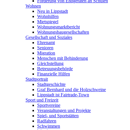
Förderung von Endgeräten an Schulen
Wohnen
Neu in Lippstadt
Wohnhilfen
Mietspiegel
Wohnungsmarktbericht
Wohnungsbaugesellschaften
Gesellschaft und Soziales
Ehrenamt
Senioren
Migration
Menschen mit Behinderung
Gleichstellung
Betreuungsbehörde
Finanzielle Hilfen
Stadtportrait
Stadtgeschichte
Graf Bernhard und die Holzschweine
Lippstadt ist Fairtrade-Town
Sport und Freizeit
Sportvereine
Veranstaltungen und Projekte
Spiel- und Sportstätten
Radfahren
Schwimmen