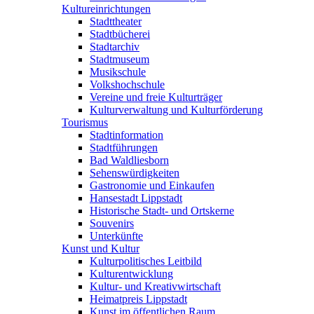
Kultureinrichtungen
Stadttheater
Stadtbücherei
Stadtarchiv
Stadtmuseum
Musikschule
Volkshochschule
Vereine und freie Kulturträger
Kulturverwaltung und Kulturförderung
Tourismus
Stadtinformation
Stadtführungen
Bad Waldliesborn
Sehenswürdigkeiten
Gastronomie und Einkaufen
Hansestadt Lippstadt
Historische Stadt- und Ortskerne
Souvenirs
Unterkünfte
Kunst und Kultur
Kulturpolitisches Leitbild
Kulturentwicklung
Kultur- und Kreativwirtschaft
Heimatpreis Lippstadt
Kunst im öffentlichen Raum