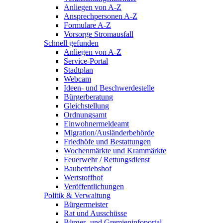
Anliegen von A-Z
Ansprechpersonen A-Z
Formulare A-Z
Vorsorge Stromausfall
Schnell gefunden
Anliegen von A-Z
Service-Portal
Stadtplan
Webcam
Ideen- und Beschwerdestelle
Bürgerberatung
Gleichstellung
Ordnungsamt
Einwohnermeldeamt
Migration/Ausländerbehörde
Friedhöfe und Bestattungen
Wochenmärkte und Krammärkte
Feuerwehr / Rettungsdienst
Baubetriebshof
Wertstoffhof
Veröffentlichungen
Politik & Verwaltung
Bürgermeister
Rat und Ausschüsse
Bürger- und Gremieninfoportal