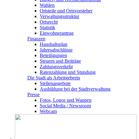
Wahlen
Ortsteile und Ortsvorsteher
Verwaltungsstruktur
Ortsrecht
Statistik
Einwohnerantrag
Finanzen
Haushaltsplan
Jahresabschlüsse
Beteiligungen
Steuern und Beiträge
Zahlungsverkehr
Ratenzahlung und Stundung
Die Stadt als Arbeitgeberin
Stellenangebote
Ausbildung bei der Stadtverwaltung
Presse
Fotos, Logos und Wappen
Social Media / Newsroom
Webcam