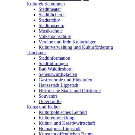
Kultureinrichtungen
Stadttheater
Stadtbücherei
Stadtarchiv
Stadtmuseum
Musikschule
Volkshochschule
Vereine und freie Kulturträger
Kulturverwaltung und Kulturförderung
Tourismus
Stadtinformation
Stadtführungen
Bad Waldliesborn
Sehenswürdigkeiten
Gastronomie und Einkaufen
Hansestadt Lippstadt
Historische Stadt- und Ortskerne
Souvenirs
Unterkünfte
Kunst und Kultur
Kulturpolitisches Leitbild
Kulturentwicklung
Kultur- und Kreativwirtschaft
Heimatpreis Lippstadt
Kunst im öffentlichen Raum