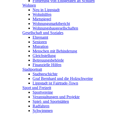
Förderung von Endgeräten an Schulen
Wohnen
Neu in Lippstadt
Wohnhilfen
Mietspiegel
Wohnungsmarktbericht
Wohnungsbaugesellschaften
Gesellschaft und Soziales
Ehrenamt
Senioren
Migration
Menschen mit Behinderung
Gleichstellung
Betreuungsbehörde
Finanzielle Hilfen
Stadtportrait
Stadtgeschichte
Graf Bernhard und die Holzschweine
Lippstadt ist Fairtrade-Town
Sport und Freizeit
Sportvereine
Veranstaltungen und Projekte
Spiel- und Sportstätten
Radfahren
Schwimmen