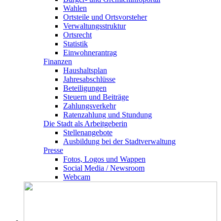
Wahlen
Ortsteile und Ortsvorsteher
Verwaltungsstruktur
Ortsrecht
Statistik
Einwohnerantrag
Finanzen
Haushaltsplan
Jahresabschlüsse
Beteiligungen
Steuern und Beiträge
Zahlungsverkehr
Ratenzahlung und Stundung
Die Stadt als Arbeitgeberin
Stellenangebote
Ausbildung bei der Stadtverwaltung
Presse
Fotos, Logos und Wappen
Social Media / Newsroom
Webcam