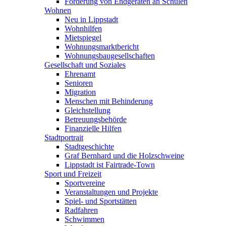
Förderung von Endgeräten an Schulen
Wohnen
Neu in Lippstadt
Wohnhilfen
Mietspiegel
Wohnungsmarktbericht
Wohnungsbaugesellschaften
Gesellschaft und Soziales
Ehrenamt
Senioren
Migration
Menschen mit Behinderung
Gleichstellung
Betreuungsbehörde
Finanzielle Hilfen
Stadtportrait
Stadtgeschichte
Graf Bernhard und die Holzschweine
Lippstadt ist Fairtrade-Town
Sport und Freizeit
Sportvereine
Veranstaltungen und Projekte
Spiel- und Sportstätten
Radfahren
Schwimmen