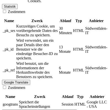
Cookies.
Statistik
Zustimmen
Name
Zweck
Ablauf
Typ
Anbieter
Kurzzeitiges Cookie, um
30
Südwestfalen-
_pk_ses
vorübergehende Daten des
HTML
Minuten
IT
Besuchs zu speichern.
Wird verwendet, um ein
paar Details über den
13
Südwestfalen-
_pk_id
Benutzer wie die
HTML
Monate
IT
eindeutige Besucher-ID zu
speichern.
Wird benutzt, um die
Informationen der
6
Südwestfalen-
_pk_ref
HTML
Herkunftswebsite des
Monate
IT
Benutzers zu speichern.
Google Translate
Zustimmen
Name
Zweck
Ablauf
Typ
Anbieter
Speichert die
Google LLC
googtrans
Session
HTML
Spracheinstellungen
- USA