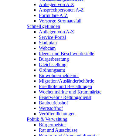
Anliegen von A-Z
Ansprechpersonen A-Z
Formulare A-Z
Vorsorge Stromausfall
Schnell gefunden
Anliegen von A-Z
Service-Portal
Stadtplan
Webcam
Ideen- und Beschwerdestelle
Bürgerberatung
Gleichstellung
Ordnungsamt
Einwohnermeldeamt
Migration/Ausländerbehörde
Friedhöfe und Bestattungen
Wochenmärkte und Krammärkte
Feuerwehr / Rettungsdienst
Baubetriebshof
Wertstoffhof
Veröffentlichungen
Politik & Verwaltung
Bürgermeister
Rat und Ausschüsse
Bürger- und Gremieninfoportal