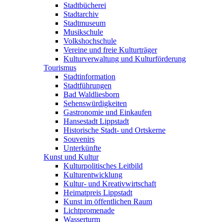
Stadtbücherei
Stadtarchiv
Stadtmuseum
Musikschule
Volkshochschule
Vereine und freie Kulturträger
Kulturverwaltung und Kulturförderung
Tourismus
Stadtinformation
Stadtführungen
Bad Waldliesborn
Sehenswürdigkeiten
Gastronomie und Einkaufen
Hansestadt Lippstadt
Historische Stadt- und Ortskerne
Souvenirs
Unterkünfte
Kunst und Kultur
Kulturpolitisches Leitbild
Kulturentwicklung
Kultur- und Kreativwirtschaft
Heimatpreis Lippstadt
Kunst im öffentlichen Raum
Lichtpromenade
Wasserturm