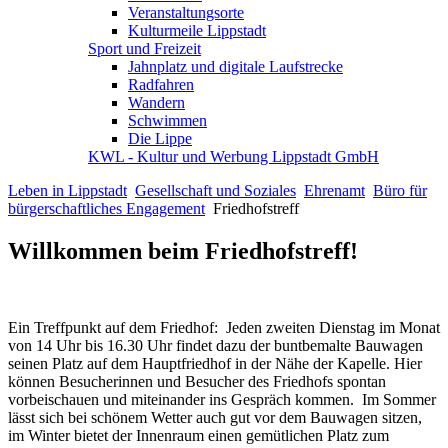
Veranstaltungsorte
Kulturmeile Lippstadt
Sport und Freizeit
Jahnplatz und digitale Laufstrecke
Radfahren
Wandern
Schwimmen
Die Lippe
KWL - Kultur und Werbung Lippstadt GmbH
Leben in Lippstadt
Gesellschaft und Soziales
Ehrenamt
Büro für
bürgerschaftliches Engagement
Friedhofstreff
Willkommen beim Friedhofstreff!
Ein Treffpunkt auf dem Friedhof: Jeden zweiten Dienstag im Monat
von 14 Uhr bis 16.30 Uhr findet dazu der buntbemalte Bauwagen
seinen Platz auf dem Hauptfriedhof in der Nähe der Kapelle. Hier
können Besucherinnen und Besucher des Friedhofs spontan
vorbeischauen und miteinander ins Gespräch kommen. Im Sommer
lässt sich bei schönem Wetter auch gut vor dem Bauwagen sitzen,
im Winter bietet der Innenraum einen gemütlichen Platz zum