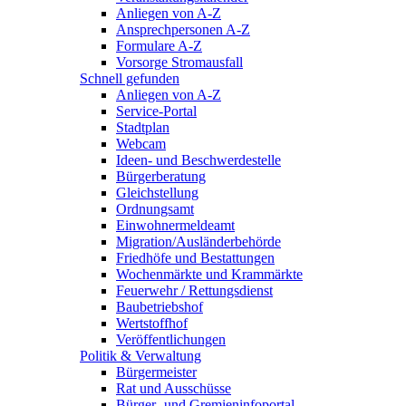
Anliegen von A-Z
Ansprechpersonen A-Z
Formulare A-Z
Vorsorge Stromausfall
Schnell gefunden
Anliegen von A-Z
Service-Portal
Stadtplan
Webcam
Ideen- und Beschwerdestelle
Bürgerberatung
Gleichstellung
Ordnungsamt
Einwohnermeldeamt
Migration/Ausländerbehörde
Friedhöfe und Bestattungen
Wochenmärkte und Krammärkte
Feuerwehr / Rettungsdienst
Baubetriebshof
Wertstoffhof
Veröffentlichungen
Politik & Verwaltung
Bürgermeister
Rat und Ausschüsse
Bürger- und Gremieninfoportal