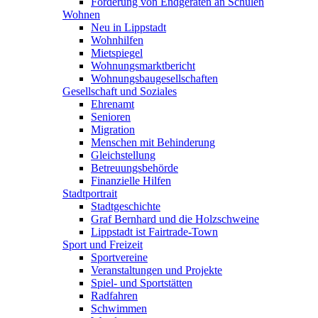
Förderung von Endgeräten an Schulen
Wohnen
Neu in Lippstadt
Wohnhilfen
Mietspiegel
Wohnungsmarktbericht
Wohnungsbaugesellschaften
Gesellschaft und Soziales
Ehrenamt
Senioren
Migration
Menschen mit Behinderung
Gleichstellung
Betreuungsbehörde
Finanzielle Hilfen
Stadtportrait
Stadtgeschichte
Graf Bernhard und die Holzschweine
Lippstadt ist Fairtrade-Town
Sport und Freizeit
Sportvereine
Veranstaltungen und Projekte
Spiel- und Sportstätten
Radfahren
Schwimmen