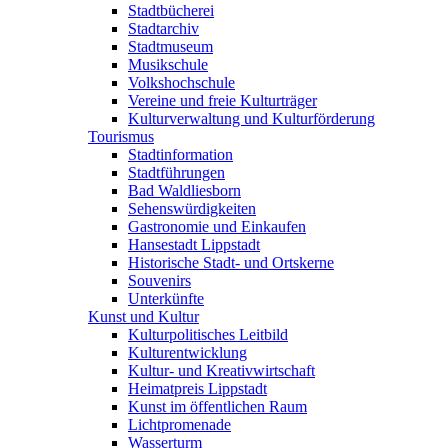
Stadtbücherei
Stadtarchiv
Stadtmuseum
Musikschule
Volkshochschule
Vereine und freie Kulturträger
Kulturverwaltung und Kulturförderung
Tourismus
Stadtinformation
Stadtführungen
Bad Waldliesborn
Sehenswürdigkeiten
Gastronomie und Einkaufen
Hansestadt Lippstadt
Historische Stadt- und Ortskerne
Souvenirs
Unterkünfte
Kunst und Kultur
Kulturpolitisches Leitbild
Kulturentwicklung
Kultur- und Kreativwirtschaft
Heimatpreis Lippstadt
Kunst im öffentlichen Raum
Lichtpromenade
Wasserturm