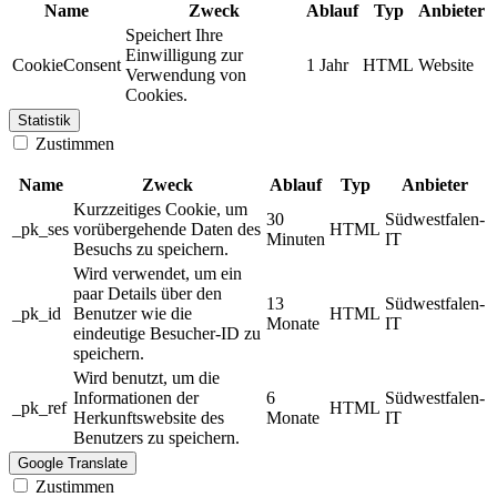
Name
Zweck
Ablauf
Typ
Anbieter
Speichert Ihre
Einwilligung zur
CookieConsent
1 Jahr
HTML
Website
Verwendung von
Cookies.
Statistik
Zustimmen
Name
Zweck
Ablauf
Typ
Anbieter
Kurzzeitiges Cookie, um
30
Südwestfalen-
_pk_ses
vorübergehende Daten des
HTML
Minuten
IT
Besuchs zu speichern.
Wird verwendet, um ein
paar Details über den
13
Südwestfalen-
_pk_id
Benutzer wie die
HTML
Monate
IT
eindeutige Besucher-ID zu
speichern.
Wird benutzt, um die
Informationen der
6
Südwestfalen-
_pk_ref
HTML
Herkunftswebsite des
Monate
IT
Benutzers zu speichern.
Google Translate
Zustimmen